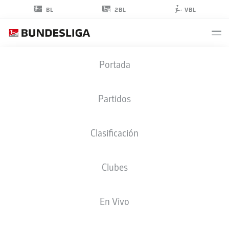
2BL
BL
VBL
HENDRY
Portada
BLANK
42
Partidos
Clasificación
DEFENSA
Clubes
HANNOVER
ESTADÍSTICAS TEMPORADA 2023/2024
GOLES
En Vivo