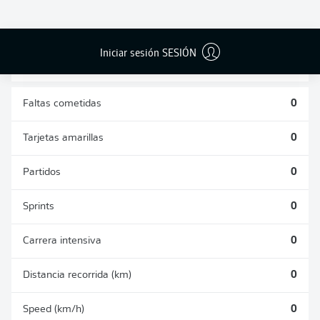
DUELOS
DUELOS
DIVIDIDOS
AÉREOS
GANADOS
GANADOS
0
0
Iniciar sesión SESIÓN
Faltas cometidas
0
Tarjetas amarillas
0
Partidos
0
Sprints
0
Carrera intensiva
0
Distancia recorrida (km)
0
Speed (km/h)
0