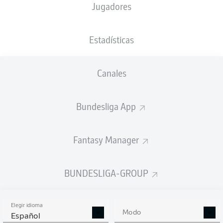
Jugadores
NACIÓN
PESO
21.08.2004
TAMAÑO
DEU
,
87
21 AÑOS
189 CM
GHA
KG
Estadísticas
Canales
Competition
Bundesliga 2
Bundesliga App
Season
Fantasy Manager
BUNDESLIGA-GROUP
ESTADÍSTICAS
TEMPORADA 2023/2024
Elegir idioma
Modo
Español