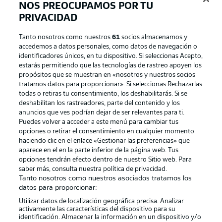
NOS PREOCUPAMOS POR TU
PRIVACIDAD
Tanto nosotros como nuestros
61
socios almacenamos y
accedemos a datos personales, como datos de navegación o
identificadores únicos, en tu dispositivo. Si seleccionas Acepto,
estarás permitiendo que las tecnologías de rastreo apoyen los
propósitos que se muestran en «nosotros y nuestros socios
tratamos datos para proporcionar». Si seleccionas Rechazarlas
Publicidad
Aviso legal
todas o retiras tu consentimiento, los deshabilitarás. Si se
Gestionar las preferencias
Declaracion de privacidad
deshabilitan los rastreadores, parte del contenido y los
anuncios que ves podrían dejar de ser relevantes para ti.
Canales
Trabajos
Puedes volver a acceder a este menú para cambiar tus
opciones o retirar el consentimiento en cualquier momento
Jugadores
Condiciones de uso
haciendo clic en el enlace «Gestionar las preferencias» que
Sello Editorial
Contacto
aparece en el en la parte inferior de la página web. Tus
opciones tendrán efecto dentro de nuestro Sitio web. Para
saber más, consulta nuestra política de privacidad.
Tanto nosotros como nuestros asociados tratamos los
datos para proporcionar:
Utilizar datos de localización geográfica precisa. Analizar
activamente las características del dispositivo para su
identificación. Almacenar la información en un dispositivo y/o