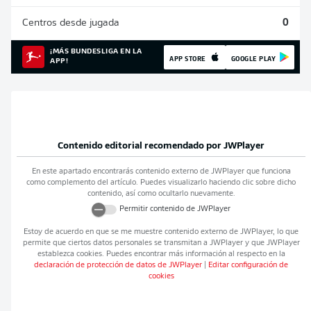
Centros desde jugada
0
¡MÁS BUNDESLIGA EN LA
APP STORE
GOOGLE PLAY
APP!
Contenido editorial recomendado por
JWPlayer
En este apartado encontrarás contenido externo de
JWPlayer
que funciona
como complemento del artículo. Puedes visualizarlo haciendo clic sobre dicho
contenido, así como ocultarlo nuevamente.
Permitir contenido de
JWPlayer
Estoy de acuerdo en que se me muestre contenido externo de
JWPlayer
, lo que
permite que ciertos datos personales se transmitan a
JWPlayer
y que
JWPlayer
establezca cookies. Puedes encontrar más información al respecto en la
declaración de protección de datos de
JWPlayer
|
Editar configuración de
cookies