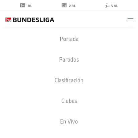
2BL
BL
VBL
GAËL
Portada
ONDOUA
Partidos
Clasificación
CENTROCAMPISTA
Clubes
HANNOVER
ESTADÍSTICAS TEMPORADA 2022/2023
GOLES
En Vivo