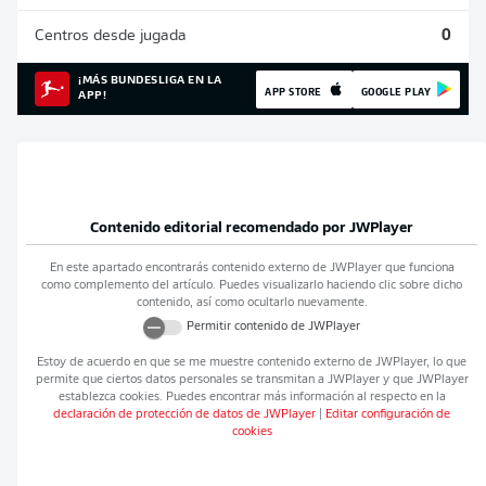
Centros desde jugada
0
¡MÁS BUNDESLIGA EN LA
APP STORE
GOOGLE PLAY
APP!
Contenido editorial recomendado por
JWPlayer
En este apartado encontrarás contenido externo de
JWPlayer
que funciona
como complemento del artículo. Puedes visualizarlo haciendo clic sobre dicho
contenido, así como ocultarlo nuevamente.
Permitir contenido de
JWPlayer
Estoy de acuerdo en que se me muestre contenido externo de
JWPlayer
, lo que
permite que ciertos datos personales se transmitan a
JWPlayer
y que
JWPlayer
establezca cookies. Puedes encontrar más información al respecto en la
declaración de protección de datos de
JWPlayer
|
Editar configuración de
cookies