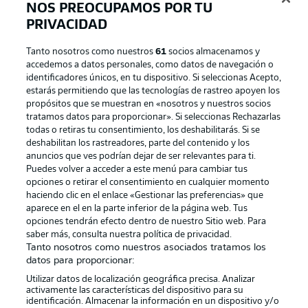
NOS PREOCUPAMOS POR TU
PRIVACIDAD
Tanto nosotros como nuestros
61
socios almacenamos y
accedemos a datos personales, como datos de navegación o
identificadores únicos, en tu dispositivo. Si seleccionas Acepto,
estarás permitiendo que las tecnologías de rastreo apoyen los
propósitos que se muestran en «nosotros y nuestros socios
tratamos datos para proporcionar». Si seleccionas Rechazarlas
Publicidad
Aviso legal
todas o retiras tu consentimiento, los deshabilitarás. Si se
Gestionar las preferencias
Declaracion de privacidad
deshabilitan los rastreadores, parte del contenido y los
anuncios que ves podrían dejar de ser relevantes para ti.
Canales
Trabajos
Puedes volver a acceder a este menú para cambiar tus
opciones o retirar el consentimiento en cualquier momento
Jugadores
Condiciones de uso
haciendo clic en el enlace «Gestionar las preferencias» que
Sello Editorial
Contacto
aparece en el en la parte inferior de la página web. Tus
opciones tendrán efecto dentro de nuestro Sitio web. Para
saber más, consulta nuestra política de privacidad.
Tanto nosotros como nuestros asociados tratamos los
datos para proporcionar:
Utilizar datos de localización geográfica precisa. Analizar
activamente las características del dispositivo para su
identificación. Almacenar la información en un dispositivo y/o