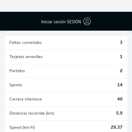
DUELOS
DUELOS
DIVIDIDOS
AÉREOS
GANADOS
GANADOS
2
1
Iniciar sesión SESIÓN
Faltas cometidas
3
Tarjetas amarillas
1
Partidos
2
Sprints
14
Carrera intensiva
40
Distancia recorrida (km)
5.9
Speed (km/h)
29.37