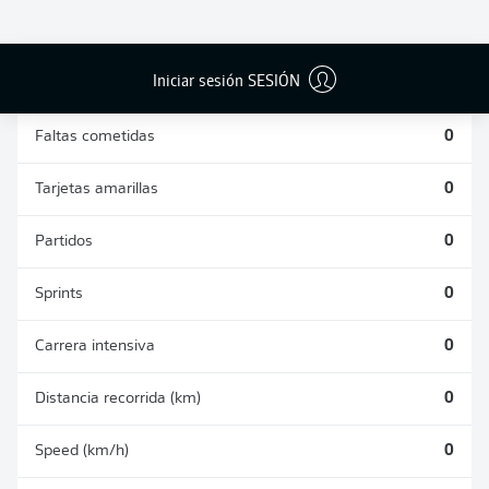
DUELOS
DUELOS
DIVIDIDOS
AÉREOS
GANADOS
GANADOS
0
0
Iniciar sesión SESIÓN
Faltas cometidas
0
Tarjetas amarillas
0
Partidos
0
Sprints
0
Carrera intensiva
0
Distancia recorrida (km)
0
Speed (km/h)
0