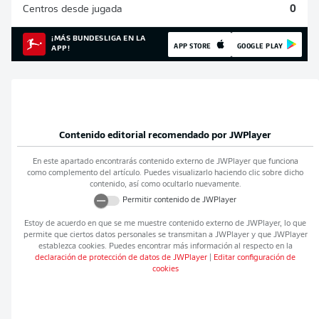
Centros desde jugada
0
¡MÁS BUNDESLIGA EN LA
APP STORE
GOOGLE PLAY
APP!
Contenido editorial recomendado por
JWPlayer
En este apartado encontrarás contenido externo de
JWPlayer
que funciona
como complemento del artículo. Puedes visualizarlo haciendo clic sobre dicho
contenido, así como ocultarlo nuevamente.
Permitir contenido de
JWPlayer
Estoy de acuerdo en que se me muestre contenido externo de
JWPlayer
, lo que
permite que ciertos datos personales se transmitan a
JWPlayer
y que
JWPlayer
establezca cookies. Puedes encontrar más información al respecto en la
declaración de protección de datos de
JWPlayer
|
Editar configuración de
cookies