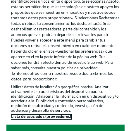
identificadores únicos, en tu dispositivo. Si seleccionas Acepto,
estarás permitiendo que las tecnologías de rastreo apoyen los
propósitos que se muestran en «nosotros y nuestros socios
tratamos datos para proporcionar». Si seleccionas Rechazarlas
Publicidad
Aviso legal
todas o retiras tu consentimiento, los deshabilitarás. Si se
Gestionar las preferencias
Declaracion de privacidad
deshabilitan los rastreadores, parte del contenido y los
anuncios que ves podrían dejar de ser relevantes para ti.
Canales
Trabajos
Puedes volver a acceder a este menú para cambiar tus
opciones o retirar el consentimiento en cualquier momento
Jugadores
Condiciones de uso
haciendo clic en el enlace «Gestionar las preferencias» que
Sello Editorial
Contacto
aparece en el en la parte inferior de la página web. Tus
opciones tendrán efecto dentro de nuestro Sitio web. Para
saber más, consulta nuestra política de privacidad.
Tanto nosotros como nuestros asociados tratamos los
datos para proporcionar:
Utilizar datos de localización geográfica precisa. Analizar
activamente las características del dispositivo para su
identificación. Almacenar la información en un dispositivo y/o
acceder a ella. Publicidad y contenido personalizados,
medición de publicidad y contenido, investigación de
audiencia y desarrollo de servicios.
© 2026 Bundesliga-Gruppe GmbH
Lista de asociados (proveedores)
Elegir idioma