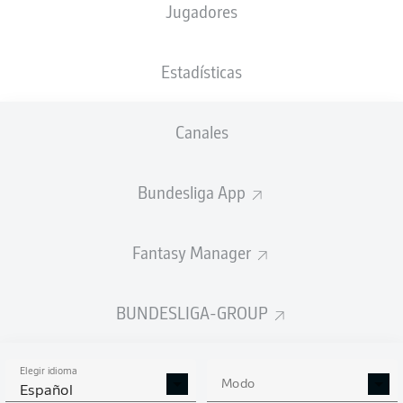
Jugadores
NACIÓN
10.05.2000
TAMAÑO
PESO
DEU
26 AÑOS
188 CM
92 KG
Estadísticas
Competition
Canales
Bundesliga 2
Season
Bundesliga App
2026/2027
Fantasy Manager
ESTADÍSTICAS
BUNDESLIGA-GROUP
TEMPORADA 2026/2027
Elegir idioma
Modo
Español