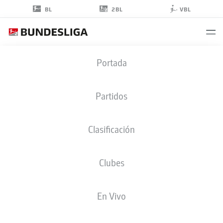
2BL
BL
VBL
FYNN-LUCA
Portada
LAKENMACHER
19
Partidos
Clasificación
DELANTERO
Clubes
DARMSTADT
ESTADÍSTICAS TEMPORADA 2026/2027
GOLES
COMPA
En Vivo