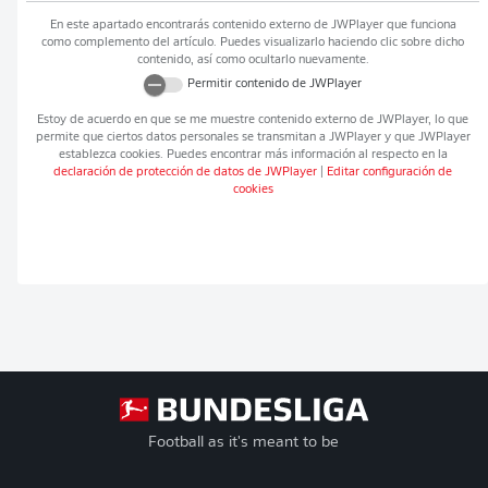
En este apartado encontrarás contenido externo de
JWPlayer
que funciona
como complemento del artículo. Puedes visualizarlo haciendo clic sobre dicho
contenido, así como ocultarlo nuevamente.
Permitir contenido de
JWPlayer
Estoy de acuerdo en que se me muestre contenido externo de
JWPlayer
, lo que
permite que ciertos datos personales se transmitan a
JWPlayer
y que
JWPlayer
establezca cookies. Puedes encontrar más información al respecto en la
declaración de protección de datos de
JWPlayer
|
Editar configuración de
cookies
Football as it's meant to be