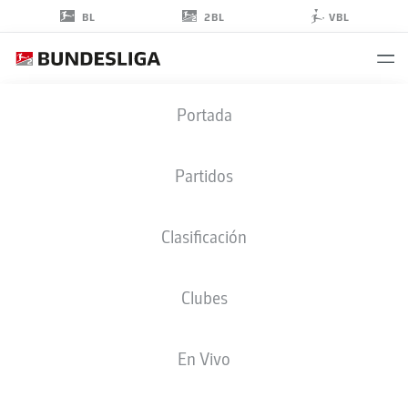
2BL
BL
VBL
FREDERIK
Portada
JÄKEL
5
Partidos
Clasificación
DEFENSA
Clubes
ELVERSBERG
ESTADÍSTICAS TEMPORADA 2023/2024
GOLES
En Vivo