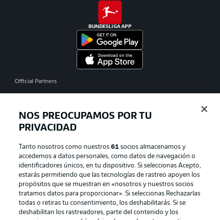
BUNDESLIGA APP
Official Partners
NOS PREOCUPAMOS POR TU
PRIVACIDAD
Tanto nosotros como nuestros
61
socios almacenamos y
accedemos a datos personales, como datos de navegación o
identificadores únicos, en tu dispositivo. Si seleccionas Acepto,
estarás permitiendo que las tecnologías de rastreo apoyen los
propósitos que se muestran en «nosotros y nuestros socios
tratamos datos para proporcionar». Si seleccionas Rechazarlas
Publicidad
Aviso legal
todas o retiras tu consentimiento, los deshabilitarás. Si se
Gestionar las preferencias
Declaracion de privacidad
deshabilitan los rastreadores, parte del contenido y los