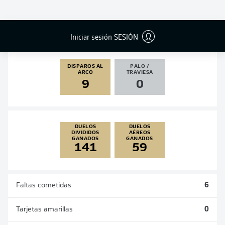
GOLES
ASISTENCIAS
PENALES
ACTUALIZADO
1
1
0
0
Iniciar sesión SESIÓN
DISPAROS AL
PALO /
ARCO
TRAVIESA
9
0
DUELOS
DUELOS
DIVIDIDOS
AÉREOS
GANADOS
GANADOS
141
59
Faltas cometidas
6
Tarjetas amarillas
0