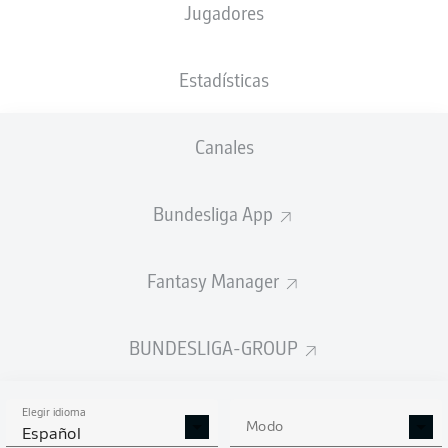
Jugadores
NACIÓN
07.03.2001
TAMAÑO
PESO
DEU
25 AÑOS
194 CM
83 KG
Estadísticas
Competition
Canales
Bundesliga 2
Season
Bundesliga App
2023/2024
Fantasy Manager
ESTADÍSTICAS
BUNDESLIGA-GROUP
TEMPORADA 2023/2024
Elegir idioma
Modo
Español