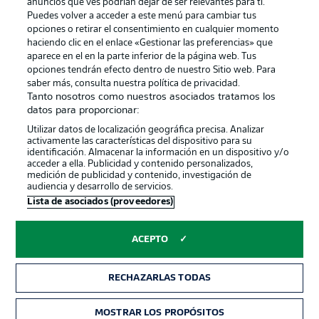
anuncios que ves podrían dejar de ser relevantes para ti.
Canales
Trabajos
Puedes volver a acceder a este menú para cambiar tus
opciones o retirar el consentimiento en cualquier momento
Jugadores
Condiciones de uso
haciendo clic en el enlace «Gestionar las preferencias» que
Sello Editorial
Contacto
aparece en el en la parte inferior de la página web. Tus
opciones tendrán efecto dentro de nuestro Sitio web. Para
saber más, consulta nuestra política de privacidad.
Tanto nosotros como nuestros asociados tratamos los
datos para proporcionar:
Utilizar datos de localización geográfica precisa. Analizar
activamente las características del dispositivo para su
identificación. Almacenar la información en un dispositivo y/o
acceder a ella. Publicidad y contenido personalizados,
medición de publicidad y contenido, investigación de
audiencia y desarrollo de servicios.
© 2026 Bundesliga-Gruppe GmbH
Lista de asociados (proveedores)
Elegir idioma
ACEPTO
Español
RECHAZARLAS TODAS
Modo
MOSTRAR LOS PROPÓSITOS