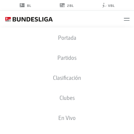
2BL
BL
VBL
FLORIAN
Portada
KOHFELDT
Partidos
Clasificación
Clubes
DARMSTADT
En Vivo