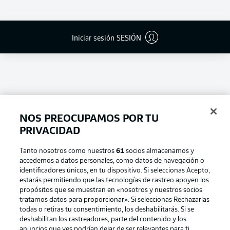
Iniciar sesión SESIÓN
NOS PREOCUPAMOS POR TU
PRIVACIDAD
Tanto nosotros como nuestros
61
socios almacenamos y
accedemos a datos personales, como datos de navegación o
Football as it's meant to be
identificadores únicos, en tu dispositivo. Si seleccionas Acepto,
estarás permitiendo que las tecnologías de rastreo apoyen los
propósitos que se muestran en «nosotros y nuestros socios
tratamos datos para proporcionar». Si seleccionas Rechazarlas
todas o retiras tu consentimiento, los deshabilitarás. Si se
BUNDESLIGA APP
deshabilitan los rastreadores, parte del contenido y los
anuncios que ves podrían dejar de ser relevantes para ti.