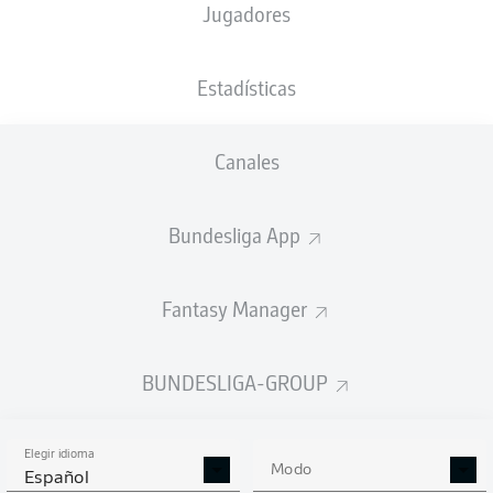
Jugadores
NACIÓN
05.10.1982
DEU
43 AÑOS
Estadísticas
Competition
Canales
Bundesliga 2
Bundesliga App
Season
Fantasy Manager
BUNDESLIGA-GROUP
Elegir idioma
Modo
Español