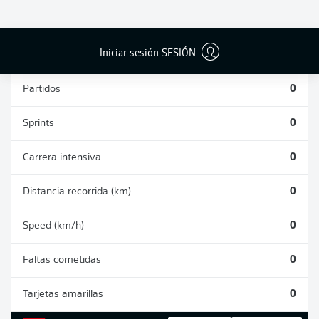
PASES
DISPAROS
CORRECTOS
AUTOGOLES
DETENIDOS
DESDE JUGADA
(%)
0
0
0
Iniciar sesión SESIÓN
Partidos
0
Sprints
0
Carrera intensiva
0
Distancia recorrida (km)
0
Speed (km/h)
0
Faltas cometidas
0
Tarjetas amarillas
0