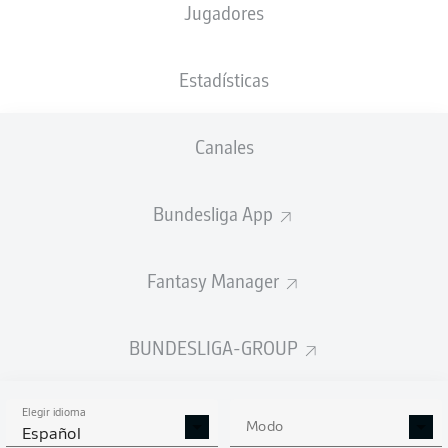
Jugadores
NACIÓN
18.10.2007
TAMAÑO
PESO
DEU
18 AÑOS
188 CM
79 KG
Estadísticas
Competition
Canales
Bundesliga 2
Season
Bundesliga App
2026/2027
Fantasy Manager
ESTADÍSTICAS
BUNDESLIGA-GROUP
TEMPORADA 2026/2027
Elegir idioma
Modo
Español