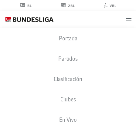
2BL
BL
VBL
FLORIAN
Portada
HELLSTERN
44
Partidos
Clasificación
PORTERO
Clubes
GREUTHER FÜRTH
ESTADÍSTICAS TEMPORADA 2026/2027
GOLES
COMPA
En Vivo