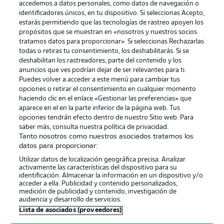
accedemos a datos personales, como datos de navegación o
identificadores únicos, en tu dispositivo. Si seleccionas Acepto,
estarás permitiendo que las tecnologías de rastreo apoyen los
propósitos que se muestran en «nosotros y nuestros socios
tratamos datos para proporcionar». Si seleccionas Rechazarlas
Publicidad
Aviso legal
todas o retiras tu consentimiento, los deshabilitarás. Si se
Gestionar las preferencias
Declaracion de privacidad
deshabilitan los rastreadores, parte del contenido y los
anuncios que ves podrían dejar de ser relevantes para ti.
Canales
Trabajos
Puedes volver a acceder a este menú para cambiar tus
opciones o retirar el consentimiento en cualquier momento
Jugadores
Condiciones de uso
haciendo clic en el enlace «Gestionar las preferencias» que
Sello Editorial
Contacto
aparece en el en la parte inferior de la página web. Tus
opciones tendrán efecto dentro de nuestro Sitio web. Para
saber más, consulta nuestra política de privacidad.
Tanto nosotros como nuestros asociados tratamos los
datos para proporcionar:
Utilizar datos de localización geográfica precisa. Analizar
activamente las características del dispositivo para su
identificación. Almacenar la información en un dispositivo y/o
acceder a ella. Publicidad y contenido personalizados,
medición de publicidad y contenido, investigación de
audiencia y desarrollo de servicios.
© 2026 Bundesliga-Gruppe GmbH
Lista de asociados (proveedores)