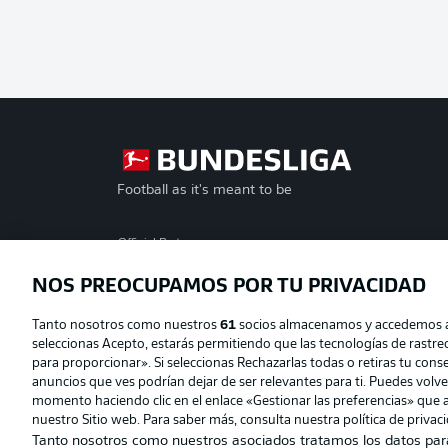
Football as it's meant to be
Official Partners
NOS PREOCUPAMOS POR TU PRIVACIDAD
Tanto nosotros como nuestros
61
socios almacenamos y accedemos a d
seleccionas Acepto, estarás permitiendo que las tecnologías de rastr
para proporcionar». Si seleccionas Rechazarlas todas o retiras tu consen
anuncios que ves podrían dejar de ser relevantes para ti. Puedes volv
momento haciendo clic en el enlace «Gestionar las preferencias» que a
nuestro Sitio web. Para saber más, consulta nuestra política de privac
Tanto nosotros como nuestros asociados tratamos los datos par