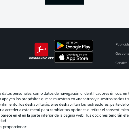
Publicid
Gestiona
BUNDESLIGA APP
Canales
Jugador
Sello Edi
atos personales, como datos de navegación o identificadores únicos, en tu
eo apoyen los propósitos que se muestran en «nosotros y nuestros socios t
timiento, los deshabilitarás. Si se deshabilitan los rastreadores, parte del 
er a acceder a este menú para cambiar tus opciones o retirar el consentimien
parece en el en la parte inferior de la página web. Tus opciones tendrán ef
idad.
a proporcionar: