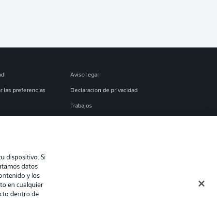
ad
Aviso legal
r las preferencias
Declaracion de privacidad
Trabajos
es
Condiciones de uso
torial
Contacto
 dispositivo. Si
ratamos datos
contenido y los
to en cualquier
ecto dentro de