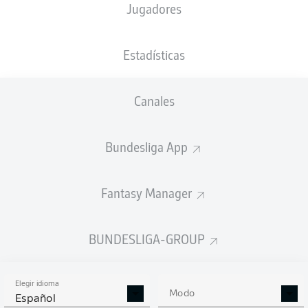
Jugadores
NACIÓN
PESO
20.02.1989
TAMAÑO
DEU
,
80
37 AÑOS
182 CM
ITA
KG
Estadísticas
Canales
Competition
Bundesliga 2
Bundesliga App
Season
Fantasy Manager
BUNDESLIGA-GROUP
ESTADÍSTICAS
TEMPORADA 2018/2019
Elegir idioma
Modo
Español