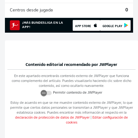
Centros desde jugada
0
¡MÁS BUNDESLIGA EN LA
APP STORE
GOOGLE PLAY
APP!
Contenido editorial recomendado por
JWPlayer
En este apartado encontrarás contenido externo de
JWPlayer
que funciona
como complemento del artículo. Puedes visualizarlo haciendo clic sobre dicho
contenido, así como ocultarlo nuevamente.
Permitir contenido de
JWPlayer
Estoy de acuerdo en que se me muestre contenido externo de
JWPlayer
, lo que
permite que ciertos datos personales se transmitan a
JWPlayer
y que
JWPlayer
establezca cookies. Puedes encontrar más información al respecto en la
declaración de protección de datos de
JWPlayer
|
Editar configuración de
cookies