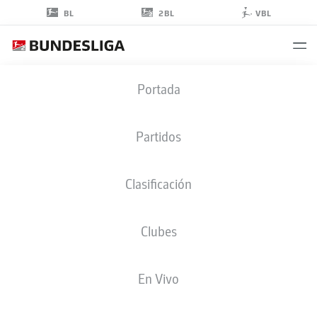
2BL
BL
VBL
ENRICO
Portada
VALENTINI
22
Partidos
Clasificación
DEFENSA
Clubes
NUREMBERG
ESTADÍSTICAS TEMPORADA 2018/2019
GOLES
En Vivo