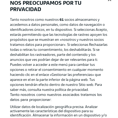
NOS PREOCUPAMOS POR TU
PRIVACIDAD
Tanto nosotros como nuestros
61
socios almacenamos y
accedemos a datos personales, como datos de navegación o
identificadores únicos, en tu dispositivo. Si seleccionas Acepto,
estarás permitiendo que las tecnologías de rastreo apoyen los
propósitos que se muestran en «nosotros y nuestros socios
tratamos datos para proporcionar». Si seleccionas Rechazarlas
Publicidad
Aviso legal
todas o retiras tu consentimiento, los deshabilitarás. Si se
Gestionar las preferencias
Declaracion de privacidad
deshabilitan los rastreadores, parte del contenido y los
anuncios que ves podrían dejar de ser relevantes para ti.
Canales
Trabajos
Puedes volver a acceder a este menú para cambiar tus
opciones o retirar el consentimiento en cualquier momento
Jugadores
Condiciones de uso
haciendo clic en el enlace «Gestionar las preferencias» que
Sello Editorial
Contacto
aparece en el en la parte inferior de la página web. Tus
opciones tendrán efecto dentro de nuestro Sitio web. Para
saber más, consulta nuestra política de privacidad.
Tanto nosotros como nuestros asociados tratamos los
datos para proporcionar:
Utilizar datos de localización geográfica precisa. Analizar
activamente las características del dispositivo para su
identificación. Almacenar la información en un dispositivo y/o