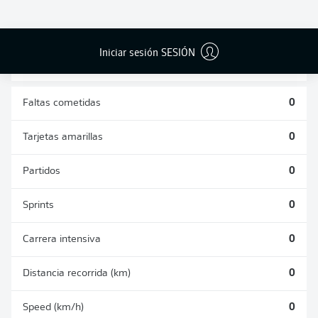
DUELOS
DUELOS
DIVIDIDOS
AÉREOS
GANADOS
GANADOS
0
0
Iniciar sesión SESIÓN
Faltas cometidas
0
Tarjetas amarillas
0
Partidos
0
Sprints
0
Carrera intensiva
0
Distancia recorrida (km)
0
Speed (km/h)
0