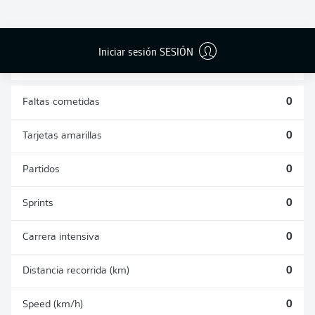
DUELOS
DUELOS
DIVIDIDOS
AÉREOS
GANADOS
GANADOS
0
0
Iniciar sesión SESIÓN
Faltas cometidas
0
Tarjetas amarillas
0
Partidos
0
Sprints
0
Carrera intensiva
0
Distancia recorrida (km)
0
Speed (km/h)
0