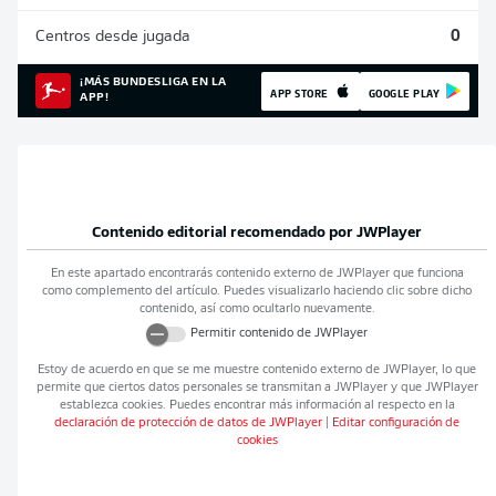
Centros desde jugada
0
¡MÁS BUNDESLIGA EN LA
APP STORE
GOOGLE PLAY
APP!
Contenido editorial recomendado por
JWPlayer
En este apartado encontrarás contenido externo de
JWPlayer
que funciona
como complemento del artículo. Puedes visualizarlo haciendo clic sobre dicho
contenido, así como ocultarlo nuevamente.
Permitir contenido de
JWPlayer
Estoy de acuerdo en que se me muestre contenido externo de
JWPlayer
, lo que
permite que ciertos datos personales se transmitan a
JWPlayer
y que
JWPlayer
establezca cookies. Puedes encontrar más información al respecto en la
declaración de protección de datos de
JWPlayer
|
Editar configuración de
cookies