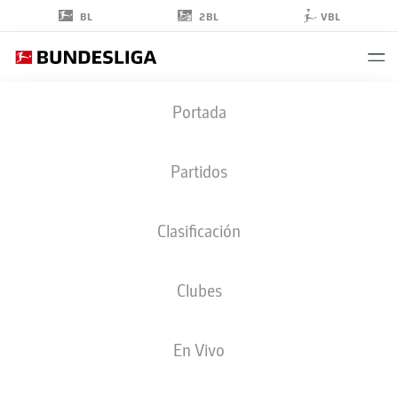
2BL
BL
VBL
ELIAS
Portada
BENKARA
47
Partidos
Clasificación
DEFENSA
Clubes
BORUSSIA DORTMUND
ESTADÍSTICAS TEMPORADA 2026/2027
GOLES
COMPA
En Vivo