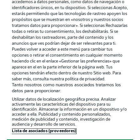
accedemos a datos personales, como datos de navegación o
identificadores únicos, en tu dispositivo. Si seleccionas Acepto,
estarás permitiendo que las tecnologías de rastreo apoyen los
propósitos que se muestran en «nosotros y nuestros socios
tratamos datos para proporcionar». Si seleccionas Rechazarlas
Publicidad
Aviso legal
todas o retiras tu consentimiento, los deshabilitarás. Si se
Gestionar las preferencias
Declaracion de privacidad
deshabilitan los rastreadores, parte del contenido y los
anuncios que ves podrían dejar de ser relevantes para ti.
Canales
Trabajos
Puedes volver a acceder a este menú para cambiar tus
opciones o retirar el consentimiento en cualquier momento
Jugadores
Condiciones de uso
haciendo clic en el enlace «Gestionar las preferencias» que
Sello Editorial
Contacto
aparece en el en la parte inferior de la página web. Tus
opciones tendrán efecto dentro de nuestro Sitio web. Para
saber más, consulta nuestra política de privacidad.
Tanto nosotros como nuestros asociados tratamos los
datos para proporcionar:
Utilizar datos de localización geográfica precisa. Analizar
activamente las características del dispositivo para su
identificación. Almacenar la información en un dispositivo y/o
acceder a ella. Publicidad y contenido personalizados,
medición de publicidad y contenido, investigación de
audiencia y desarrollo de servicios.
© 2026 Bundesliga-Gruppe GmbH
Lista de asociados (proveedores)