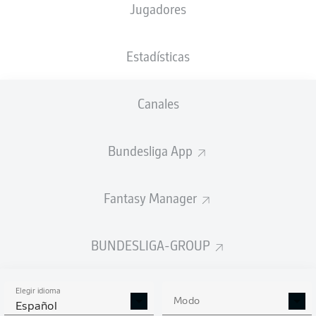
Jugadores
NACIÓN
02.02.1997
TAMAÑO
PESO
ALB
29 AÑOS
189 CM
82 KG
Estadísticas
Competition
Canales
Bundesliga 2
Bundesliga App
Season
Fantasy Manager
ESTADÍSTICAS
BUNDESLIGA-GROUP
TEMPORADA 2024/2025
Elegir idioma
Modo
Español