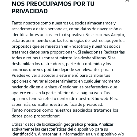
NOS PREOCUPAMOS POR TU
PRIVACIDAD
Official Partners
Tanto nosotros como nuestros
61
socios almacenamos y
accedemos a datos personales, como datos de navegación o
identificadores únicos, en tu dispositivo. Si seleccionas Acepto,
estarás permitiendo que las tecnologías de rastreo apoyen los
propósitos que se muestran en «nosotros y nuestros socios
tratamos datos para proporcionar». Si seleccionas Rechazarlas
todas o retiras tu consentimiento, los deshabilitarás. Si se
deshabilitan los rastreadores, parte del contenido y los
anuncios que ves podrían dejar de ser relevantes para ti.
Puedes volver a acceder a este menú para cambiar tus
opciones o retirar el consentimiento en cualquier momento
Publicidad
Aviso legal
haciendo clic en el enlace «Gestionar las preferencias» que
Gestionar las preferencias
Declaracion de privacidad
aparece en el en la parte inferior de la página web. Tus
opciones tendrán efecto dentro de nuestro Sitio web. Para
Canales
Trabajos
saber más, consulta nuestra política de privacidad.
Tanto nosotros como nuestros asociados tratamos los
Jugadores
Condiciones de uso
datos para proporcionar:
Sello Editorial
Contacto
Utilizar datos de localización geográfica precisa. Analizar
activamente las características del dispositivo para su
identificación. Almacenar la información en un dispositivo y/o