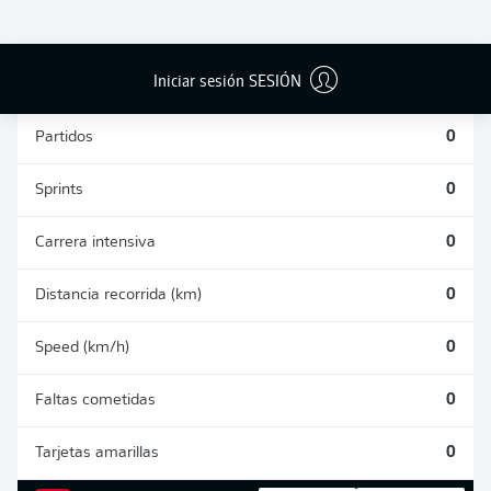
PASES
DISPAROS
CORRECTOS
AUTOGOLES
DETENIDOS
DESDE JUGADA
(%)
0
0
0
Iniciar sesión SESIÓN
Partidos
0
Sprints
0
Carrera intensiva
0
Distancia recorrida (km)
0
Speed (km/h)
0
Faltas cometidas
0
Tarjetas amarillas
0