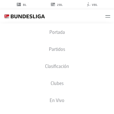
2BL
BL
VBL
ELHAN
Portada
KASTRATI
12
Partidos
Clasificación
PORTERO
Clubes
EINTRACHT BRAUNSCHWEIG
ESTADÍSTICAS TEMPORADA 2024/2025
GOLES
En Vivo