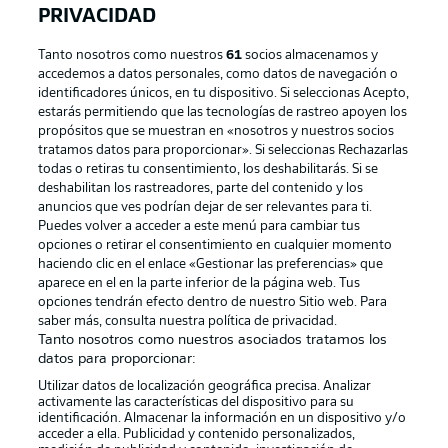
PRIVACIDAD
Tanto nosotros como nuestros
61
socios almacenamos y
accedemos a datos personales, como datos de navegación o
identificadores únicos, en tu dispositivo. Si seleccionas Acepto,
estarás permitiendo que las tecnologías de rastreo apoyen los
propósitos que se muestran en «nosotros y nuestros socios
tratamos datos para proporcionar». Si seleccionas Rechazarlas
Publicidad
Aviso legal
todas o retiras tu consentimiento, los deshabilitarás. Si se
Gestionar las preferencias
Declaracion de privacidad
deshabilitan los rastreadores, parte del contenido y los
anuncios que ves podrían dejar de ser relevantes para ti.
Canales
Trabajos
Puedes volver a acceder a este menú para cambiar tus
opciones o retirar el consentimiento en cualquier momento
Jugadores
Condiciones de uso
haciendo clic en el enlace «Gestionar las preferencias» que
Sello Editorial
Contacto
aparece en el en la parte inferior de la página web. Tus
opciones tendrán efecto dentro de nuestro Sitio web. Para
saber más, consulta nuestra política de privacidad.
Tanto nosotros como nuestros asociados tratamos los
datos para proporcionar:
Utilizar datos de localización geográfica precisa. Analizar
activamente las características del dispositivo para su
identificación. Almacenar la información en un dispositivo y/o
acceder a ella. Publicidad y contenido personalizados,