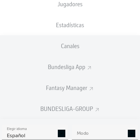
Jugadores
NACIÓN
14.02.1992
TAMAÑO
PESO
DNK
34 AÑOS
181 CM
76 KG
Estadísticas
Competition
Canales
Bundesliga 2
Bundesliga App
Season
Fantasy Manager
ESTADÍSTICAS
BUNDESLIGA-GROUP
TEMPORADA 2025/2026
Elegir idioma
Modo
Español