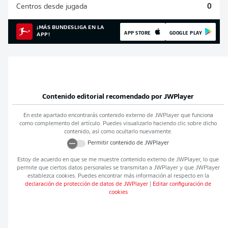
Centros desde jugada
0
¡MÁS BUNDESLIGA EN LA
APP STORE
GOOGLE PLAY
APP!
Contenido editorial recomendado por
JWPlayer
En este apartado encontrarás contenido externo de
JWPlayer
que funciona
como complemento del artículo. Puedes visualizarlo haciendo clic sobre dicho
contenido, así como ocultarlo nuevamente.
Permitir contenido de
JWPlayer
Estoy de acuerdo en que se me muestre contenido externo de
JWPlayer
, lo que
permite que ciertos datos personales se transmitan a
JWPlayer
y que
JWPlayer
establezca cookies. Puedes encontrar más información al respecto en la
declaración de protección de datos de
JWPlayer
|
Editar configuración de
cookies