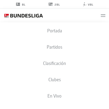
2BL
BL
VBL
CHRISTIAN
Portada
ERIKSEN
24
Partidos
Clasificación
CENTROCAMPISTA
Clubes
WOLFSBURG
ESTADÍSTICAS TEMPORADA 2025/2026
GOLES
En Vivo