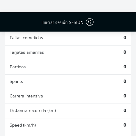
DUELOS
DUELOS
DIVIDIDOS
AÉREOS
GANADOS
GANADOS
0
0
Iniciar sesión SESIÓN
Faltas cometidas
0
Tarjetas amarillas
0
Partidos
0
Sprints
0
Carrera intensiva
0
Distancia recorrida (km)
0
Speed (km/h)
0