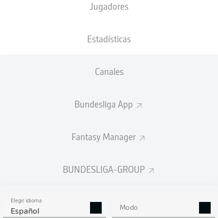
Jugadores
NACIÓN
23.05.1994
TAMAÑO
PESO
SWE
32 AÑOS
189 CM
87 KG
Estadísticas
Competition
Canales
Bundesliga 2
Bundesliga App
Season
Fantasy Manager
ESTADÍSTICAS
BUNDESLIGA-GROUP
TEMPORADA 2024/2025
Elegir idioma
Modo
Español