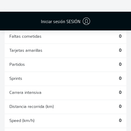
DUELOS
DUELOS
DIVIDIDOS
AÉREOS
GANADOS
GANADOS
0
0
Iniciar sesión SESIÓN
Faltas cometidas
0
Tarjetas amarillas
0
Partidos
0
Sprints
0
Carrera intensiva
0
Distancia recorrida (km)
0
Speed (km/h)
0