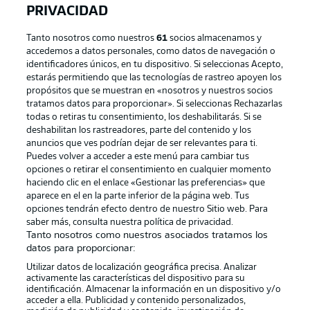
PRIVACIDAD
Tanto nosotros como nuestros
61
socios almacenamos y
accedemos a datos personales, como datos de navegación o
identificadores únicos, en tu dispositivo. Si seleccionas Acepto,
estarás permitiendo que las tecnologías de rastreo apoyen los
propósitos que se muestran en «nosotros y nuestros socios
tratamos datos para proporcionar». Si seleccionas Rechazarlas
Publicidad
Aviso legal
todas o retiras tu consentimiento, los deshabilitarás. Si se
Gestionar las preferencias
Declaracion de privacidad
deshabilitan los rastreadores, parte del contenido y los
anuncios que ves podrían dejar de ser relevantes para ti.
Canales
Trabajos
Puedes volver a acceder a este menú para cambiar tus
opciones o retirar el consentimiento en cualquier momento
Jugadores
Condiciones de uso
haciendo clic en el enlace «Gestionar las preferencias» que
Sello Editorial
Contacto
aparece en el en la parte inferior de la página web. Tus
opciones tendrán efecto dentro de nuestro Sitio web. Para
saber más, consulta nuestra política de privacidad.
Tanto nosotros como nuestros asociados tratamos los
datos para proporcionar:
Utilizar datos de localización geográfica precisa. Analizar
activamente las características del dispositivo para su
identificación. Almacenar la información en un dispositivo y/o
acceder a ella. Publicidad y contenido personalizados,