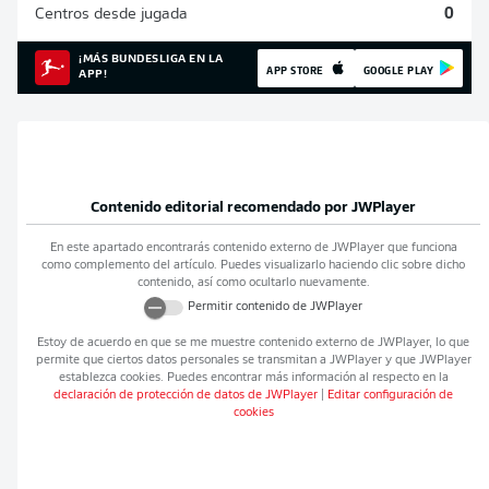
Centros desde jugada
0
¡MÁS BUNDESLIGA EN LA
APP STORE
GOOGLE PLAY
APP!
Contenido editorial recomendado por
JWPlayer
En este apartado encontrarás contenido externo de
JWPlayer
que funciona
como complemento del artículo. Puedes visualizarlo haciendo clic sobre dicho
contenido, así como ocultarlo nuevamente.
Permitir contenido de
JWPlayer
Estoy de acuerdo en que se me muestre contenido externo de
JWPlayer
, lo que
permite que ciertos datos personales se transmitan a
JWPlayer
y que
JWPlayer
establezca cookies. Puedes encontrar más información al respecto en la
declaración de protección de datos de
JWPlayer
|
Editar configuración de
cookies