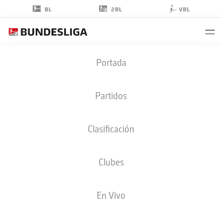
2BL
BL
VBL
CARL
Portada
JOHANSSON
5
Partidos
Clasificación
DEFENSA
Clubes
HOLSTEIN KIEL
ESTADÍSTICAS TEMPORADA 2024/2025
GOLES
En Vivo