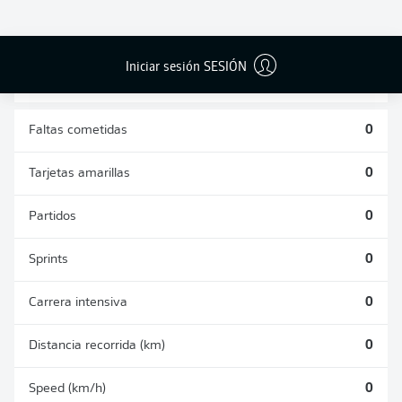
DUELOS
DUELOS
DIVIDIDOS
AÉREOS
GANADOS
GANADOS
0
0
Iniciar sesión SESIÓN
Faltas cometidas
0
Tarjetas amarillas
0
Partidos
0
Sprints
0
Carrera intensiva
0
Distancia recorrida (km)
0
Speed (km/h)
0