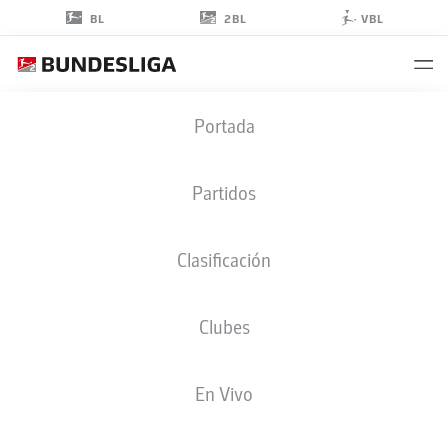
2BL
BL
VBL
CAN YILMAZ
Portada
UZUN
42
Partidos
Clasificación
CENTROCAMPISTA
Clubes
NUREMBERG
ESTADÍSTICAS TEMPORADA 2026/2027
GOLES
COMPA
En Vivo