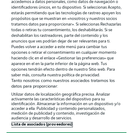
accedemos a datos personales, como datos de navegación o
identificadores únicos, en tu dispositivo. Si seleccionas Acepto,
estarás permitiendo que las tecnologías de rastreo apoyen los
propósitos que se muestran en «nosotros y nuestros socios
tratamos datos para proporcionar». Si seleccionas Rechazarlas
Publicidad
Aviso legal
todas o retiras tu consentimiento, los deshabilitarás. Si se
Gestionar las preferencias
Declaracion de privacidad
deshabilitan los rastreadores, parte del contenido y los
anuncios que ves podrían dejar de ser relevantes para ti.
Canales
Trabajos
Puedes volver a acceder a este menú para cambiar tus
opciones o retirar el consentimiento en cualquier momento
Jugadores
Condiciones de uso
haciendo clic en el enlace «Gestionar las preferencias» que
Sello Editorial
Contacto
aparece en el en la parte inferior de la página web. Tus
opciones tendrán efecto dentro de nuestro Sitio web. Para
saber más, consulta nuestra política de privacidad.
Tanto nosotros como nuestros asociados tratamos los
datos para proporcionar:
Utilizar datos de localización geográfica precisa. Analizar
activamente las características del dispositivo para su
identificación. Almacenar la información en un dispositivo y/o
acceder a ella. Publicidad y contenido personalizados,
medición de publicidad y contenido, investigación de
audiencia y desarrollo de servicios.
© 2026 Bundesliga-Gruppe GmbH
Lista de asociados (proveedores)