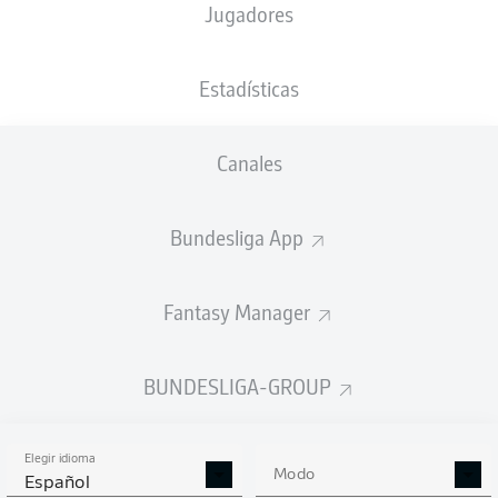
Jugadores
NACIÓN
PESO
11.11.2005
TAMAÑO
TUR
,
67
20 AÑOS
186 CM
DEU
KG
Estadísticas
Canales
Competition
Bundesliga 2
Bundesliga App
Season
Fantasy Manager
BUNDESLIGA-GROUP
ESTADÍSTICAS
TEMPORADA 2026/2027
Elegir idioma
Modo
Español