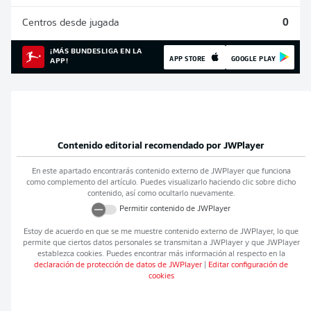
Centros desde jugada
0
¡MÁS BUNDESLIGA EN LA
APP STORE
GOOGLE PLAY
APP!
Contenido editorial recomendado por
JWPlayer
En este apartado encontrarás contenido externo de
JWPlayer
que funciona
como complemento del artículo. Puedes visualizarlo haciendo clic sobre dicho
contenido, así como ocultarlo nuevamente.
Permitir contenido de
JWPlayer
Estoy de acuerdo en que se me muestre contenido externo de
JWPlayer
, lo que
permite que ciertos datos personales se transmitan a
JWPlayer
y que
JWPlayer
establezca cookies. Puedes encontrar más información al respecto en la
declaración de protección de datos de
JWPlayer
|
Editar configuración de
cookies