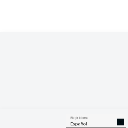
Competition
Bundesliga 2
Season
ESTA
Elegir idioma
DUELOS
DUE
DIVIDIDOS
AÉR
Español
GANADOS
GANA