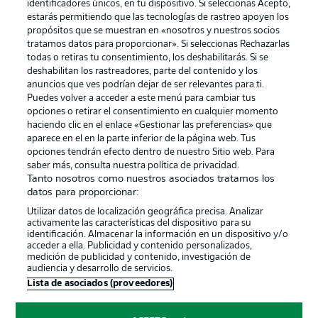
identificadores únicos, en tu dispositivo. Si seleccionas Acepto,
estarás permitiendo que las tecnologías de rastreo apoyen los
propósitos que se muestran en «nosotros y nuestros socios
tratamos datos para proporcionar». Si seleccionas Rechazarlas
Publicidad
Aviso legal
todas o retiras tu consentimiento, los deshabilitarás. Si se
Gestionar las preferencias
Declaracion de privacidad
deshabilitan los rastreadores, parte del contenido y los
anuncios que ves podrían dejar de ser relevantes para ti.
Canales
Trabajos
Puedes volver a acceder a este menú para cambiar tus
opciones o retirar el consentimiento en cualquier momento
Jugadores
Condiciones de uso
haciendo clic en el enlace «Gestionar las preferencias» que
Sello Editorial
Contacto
aparece en el en la parte inferior de la página web. Tus
opciones tendrán efecto dentro de nuestro Sitio web. Para
saber más, consulta nuestra política de privacidad.
Tanto nosotros como nuestros asociados tratamos los
datos para proporcionar:
Utilizar datos de localización geográfica precisa. Analizar
activamente las características del dispositivo para su
identificación. Almacenar la información en un dispositivo y/o
acceder a ella. Publicidad y contenido personalizados,
medición de publicidad y contenido, investigación de
audiencia y desarrollo de servicios.
© 2026 Bundesliga-Gruppe GmbH
Lista de asociados (proveedores)
Elegir idioma