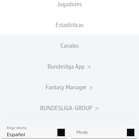
Jugadores
NACIÓN
06.06.1996
TAMAÑO
PESO
DEU
30 AÑOS
184 CM
78 KG
Estadísticas
Competition
Canales
Bundesliga 2
Season
Bundesliga App
2026/2027
Fantasy Manager
ESTADÍSTICAS
BUNDESLIGA-GROUP
TEMPORADA 2026/2027
Elegir idioma
Modo
Español