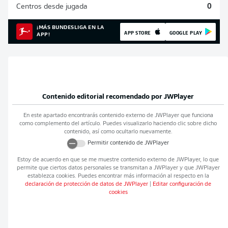
Centros desde jugada
0
¡MÁS BUNDESLIGA EN LA
APP STORE
GOOGLE PLAY
APP!
Contenido editorial recomendado por
JWPlayer
En este apartado encontrarás contenido externo de
JWPlayer
que funciona
como complemento del artículo. Puedes visualizarlo haciendo clic sobre dicho
contenido, así como ocultarlo nuevamente.
Permitir contenido de
JWPlayer
Estoy de acuerdo en que se me muestre contenido externo de
JWPlayer
, lo que
permite que ciertos datos personales se transmitan a
JWPlayer
y que
JWPlayer
establezca cookies. Puedes encontrar más información al respecto en la
declaración de protección de datos de
JWPlayer
|
Editar configuración de
cookies