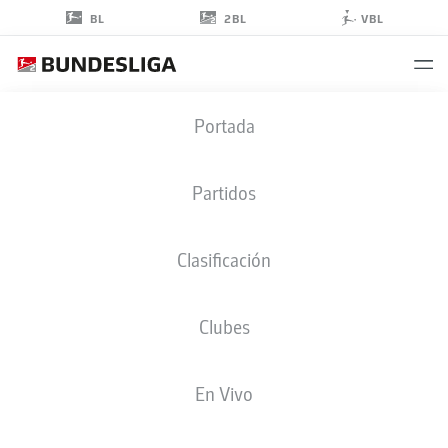
2BL
BL
VBL
ALEXANDER
Portada
ROSSIPAL
19
Partidos
Clasificación
DEFENSA
Clubes
DYNAMO DRESDEN
ESTADÍSTICAS TEMPORADA 2026/2027
GOLES
COMPA
En Vivo