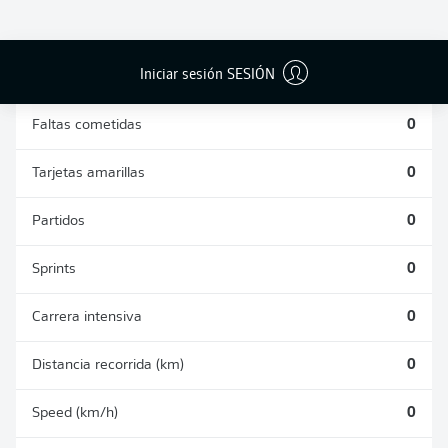
DUELOS
DUELOS
DIVIDIDOS
AÉREOS
GANADOS
GANADOS
0
0
Iniciar sesión SESIÓN
Faltas cometidas
0
Tarjetas amarillas
0
Partidos
0
Sprints
0
Carrera intensiva
0
Distancia recorrida (km)
0
Speed (km/h)
0