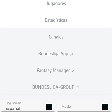
Jugadores
NACIÓN
03.02.2005
TAMAÑO
CHE
, ITA
21 AÑOS
188 CM
Estadísticas
Competition
Canales
Bundesliga
Season
Bundesliga App
2026/2027
Fantasy Manager
ESTADÍSTICAS
BUNDESLIGA-GROUP
TEMPORADA 2026/2027
Elegir idioma
Modo
Español