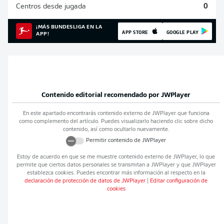
Centros desde jugada
0
¡MÁS BUNDESLIGA EN LA
APP STORE
GOOGLE PLAY
APP!
Contenido editorial recomendado por
JWPlayer
En este apartado encontrarás contenido externo de
JWPlayer
que funciona
como complemento del artículo. Puedes visualizarlo haciendo clic sobre dicho
contenido, así como ocultarlo nuevamente.
Permitir contenido de
JWPlayer
Estoy de acuerdo en que se me muestre contenido externo de
JWPlayer
, lo que
permite que ciertos datos personales se transmitan a
JWPlayer
y que
JWPlayer
establezca cookies. Puedes encontrar más información al respecto en la
declaración de protección de datos de
JWPlayer
|
Editar configuración de
cookies