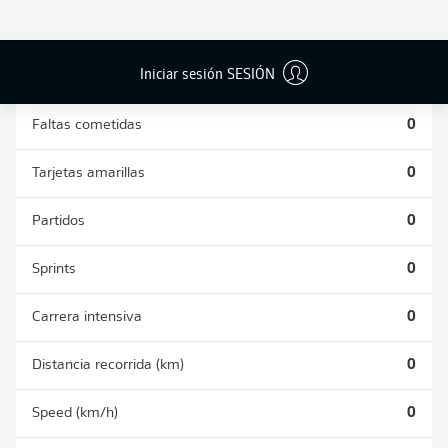
DUELOS
DUELOS
DIVIDIDOS
AÉREOS
GANADOS
GANADOS
0
0
Iniciar sesión SESIÓN
Faltas cometidas
0
Tarjetas amarillas
0
Partidos
0
Sprints
0
Carrera intensiva
0
Distancia recorrida (km)
0
Speed (km/h)
0