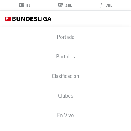
2BL
BL
VBL
ALESSANDRO
Portada
VOGT
24
Partidos
Clasificación
DELANTERO
Clubes
HOFFENHEIM
ESTADÍSTICAS TEMPORADA 2026/2027
GOLES
COMPA
En Vivo