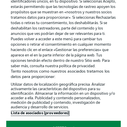
identificadores únicos, en tu dispositivo. Si seleccionas Acepto,
estarás permitiendo que las tecnologías de rastreo apoyen los
propósitos que se muestran en «nosotros y nuestros socios
tratamos datos para proporcionar». Si seleccionas Rechazarlas
Publicidad
Aviso legal
todas o retiras tu consentimiento, los deshabilitarás. Si se
Gestionar las preferencias
Declaracion de privacidad
deshabilitan los rastreadores, parte del contenido y los
anuncios que ves podrían dejar de ser relevantes para ti.
Canales
Trabajos
Puedes volver a acceder a este menú para cambiar tus
opciones o retirar el consentimiento en cualquier momento
Jugadores
Condiciones de uso
haciendo clic en el enlace «Gestionar las preferencias» que
Sello Editorial
Contacto
aparece en el en la parte inferior de la página web. Tus
opciones tendrán efecto dentro de nuestro Sitio web. Para
saber más, consulta nuestra política de privacidad.
Tanto nosotros como nuestros asociados tratamos los
datos para proporcionar:
Utilizar datos de localización geográfica precisa. Analizar
activamente las características del dispositivo para su
identificación. Almacenar la información en un dispositivo y/o
acceder a ella. Publicidad y contenido personalizados,
medición de publicidad y contenido, investigación de
audiencia y desarrollo de servicios.
© 2026 Bundesliga-Gruppe GmbH
Lista de asociados (proveedores)
Elegir idioma