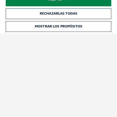
RECHAZARLAS TODAS
MOSTRAR LOS PROPÓSITOS
Football as it's meant to be
BUNDESLIGA APP
Official Partners