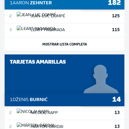
182
1
AARON
ZEHNTER
125
2
JEAN-LUC
DOMPÉ
115
3
LEART
PAQARADA
MOSTRAR LISTA COMPLETA
TARJETAS AMARILLAS
14
1
DŽENIS
BURNIĆ
13
2
NICOLAI
RAPP
13
2
MÁRTON
DÁRDAI