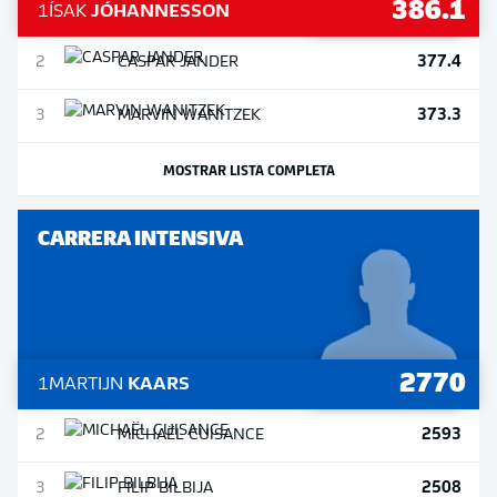
386.1
1
ÍSAK
JÓHANNESSON
377.4
2
CASPAR
JANDER
373.3
3
MARVIN
WANITZEK
MOSTRAR LISTA COMPLETA
CARRERA INTENSIVA
2770
1
MARTIJN
KAARS
2593
2
MICHAËL
CUISANCE
2508
3
FILIP
BILBIJA