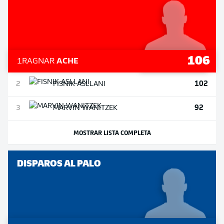
106
1
RAGNAR
ACHE
102
2
FISNIK
ASLLANI
92
3
MARVIN
WANITZEK
MOSTRAR LISTA COMPLETA
DISPAROS AL PALO