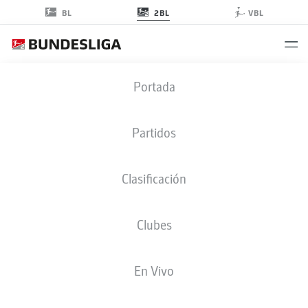
2BL
BL
VBL
2. BUNDESLIGA ESTADÍSTICAS
Portada
2024-2025
Partidos
Clasificación
Temporada
2024-2025
Clubes
En Vivo
SPRINTS