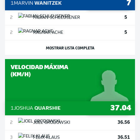
7
1
MARVIN
WANITZEK
5
2
FABIAN
SCHLEUSENER
5
2
RAGNAR
ACHE
MOSTRAR LISTA COMPLETA
VELOCIDAD MÁXIMA
(KM/H)
37.04
1
JOSHUA
QUARSHIE
36.56
2
JOEL
GRODOWSKI
36.51
3
FELIX
KLAUS