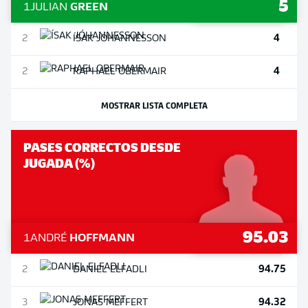
5
1
JULIAN
GREEN
4
2
ÍSAK
JÓHANNESSON
4
2
RAPHAEL
OBERMAIR
MOSTRAR LISTA COMPLETA
PASES CORRECTOS DESDE
JUGADA (%)
95.03
1
ANDRÉ
HOFFMANN
94.75
2
DANIEL
ELFADLI
94.32
3
JONAS
MEFFERT