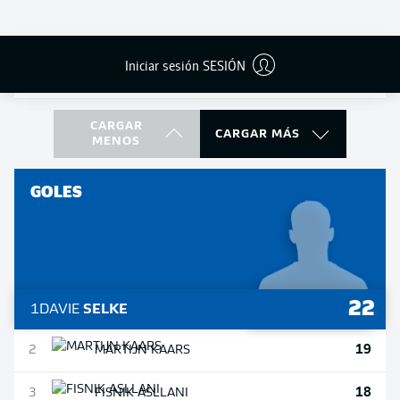
799
9
RAYAN
PHILIPPE
Iniciar sesión SESIÓN
789
10
FILIP
BILBIJA
CARGAR
CARGAR MÁS
MENOS
GOLES
22
1
DAVIE
SELKE
19
2
MARTIJN
KAARS
18
3
FISNIK
ASLLANI