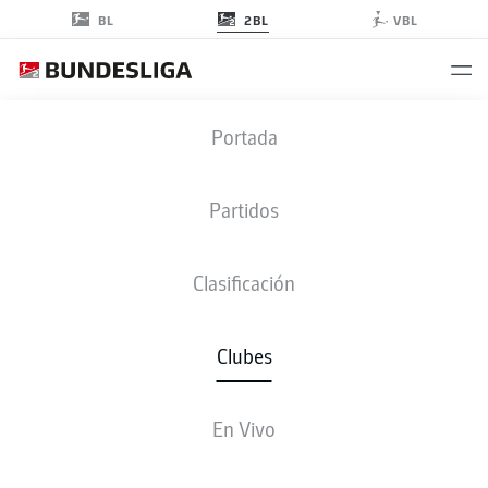
2BL
BL
VBL
Portada
OSNABRÜCK NOTICIAS
Partidos
Lamentablemente no hay resultados para su búsqueda.
Clasificación
Clubes
En Vivo