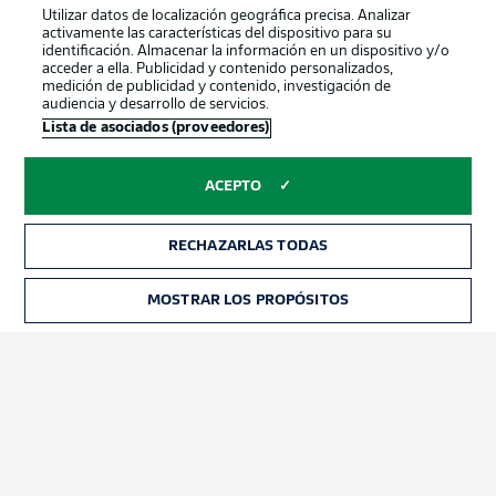
Utilizar datos de localización geográfica precisa. Analizar
activamente las características del dispositivo para su
identificación. Almacenar la información en un dispositivo y/o
acceder a ella. Publicidad y contenido personalizados,
medición de publicidad y contenido, investigación de
audiencia y desarrollo de servicios.
Lista de asociados (proveedores)
ACEPTO
RECHAZARLAS TODAS
Publicidad
Aviso legal
Gestionar las preferencias
Declaracion de privacidad
MOSTRAR LOS PROPÓSITOS
Canales
Trabajos
Jugadores
Condiciones de uso
Sello Editorial
Contacto