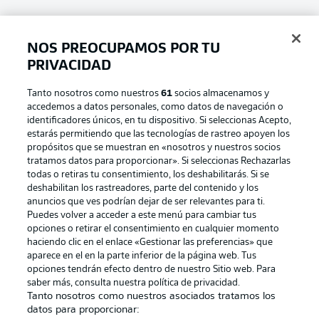
NOS PREOCUPAMOS POR TU
Iniciar sesión SESIÓN
PRIVACIDAD
Tanto nosotros como nuestros
61
socios almacenamos y
accedemos a datos personales, como datos de navegación o
identificadores únicos, en tu dispositivo. Si seleccionas Acepto,
estarás permitiendo que las tecnologías de rastreo apoyen los
propósitos que se muestran en «nosotros y nuestros socios
tratamos datos para proporcionar». Si seleccionas Rechazarlas
Football as it's meant to be
todas o retiras tu consentimiento, los deshabilitarás. Si se
deshabilitan los rastreadores, parte del contenido y los
anuncios que ves podrían dejar de ser relevantes para ti.
Puedes volver a acceder a este menú para cambiar tus
opciones o retirar el consentimiento en cualquier momento
BUNDESLIGA APP
haciendo clic en el enlace «Gestionar las preferencias» que
aparece en el en la parte inferior de la página web. Tus
opciones tendrán efecto dentro de nuestro Sitio web. Para
saber más, consulta nuestra política de privacidad.
Tanto nosotros como nuestros asociados tratamos los
datos para proporcionar:
Official Partners