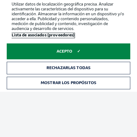
Utilizar datos de localización geográfica precisa. Analizar
activamente las características del dispositivo para su
identificación. Almacenar la información en un dispositivo y/o
acceder a ella. Publicidad y contenido personalizados,
medición de publicidad y contenido, investigación de
audiencia y desarrollo de servicios.
Lista de asociados (proveedores)
ACEPTO
RECHAZARLAS TODAS
Publicidad
Aviso legal
Gestionar las preferencias
Declaracion de privacidad
MOSTRAR LOS PROPÓSITOS
Canales
Trabajos
Jugadores
Condiciones de uso
Sello Editorial
Contacto