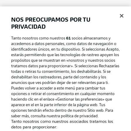
NOS PREOCUPAMOS POR TU
Iniciar sesión SESIÓN
PRIVACIDAD
Tanto nosotros como nuestros
61
socios almacenamos y
accedemos a datos personales, como datos de navegación o
identificadores únicos, en tu dispositivo. Si seleccionas Acepto,
estarás permitiendo que las tecnologías de rastreo apoyen los
propósitos que se muestran en «nosotros y nuestros socios
tratamos datos para proporcionar». Si seleccionas Rechazarlas
Football as it's meant to be
todas o retiras tu consentimiento, los deshabilitarás. Si se
deshabilitan los rastreadores, parte del contenido y los
anuncios que ves podrían dejar de ser relevantes para ti.
Puedes volver a acceder a este menú para cambiar tus
opciones o retirar el consentimiento en cualquier momento
BUNDESLIGA APP
haciendo clic en el enlace «Gestionar las preferencias» que
aparece en el en la parte inferior de la página web. Tus
opciones tendrán efecto dentro de nuestro Sitio web. Para
saber más, consulta nuestra política de privacidad.
Tanto nosotros como nuestros asociados tratamos los
datos para proporcionar:
Official Partners