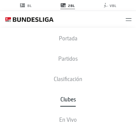
2BL
BL
VBL
Portada
HEIDENHEIM NOTICIAS
Partidos
Lamentablemente no hay resultados para su búsqueda.
Clasificación
Clubes
En Vivo