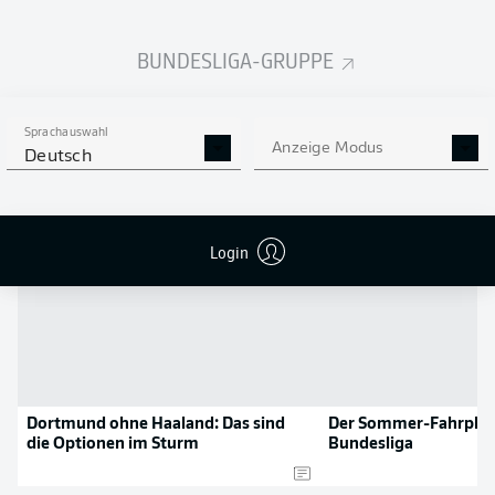
Flanken
0
BUNDESLIGA-GRUPPE
NOCH MEHR BUNDESLIGA
APP STORE
GOOGLE PLAY
IN DER APP!
Sprachauswahl
Anzeige Modus
Deutsch
NEWS
Login
Dortmund ohne Haaland: Das sind
Der Sommer-Fahrplan
die Optionen im Sturm
Bundesliga