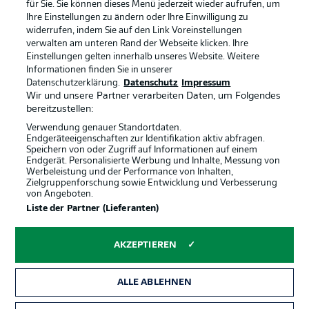
Broadcaster
Kontakt
für Sie. Sie können dieses Menü jederzeit wieder aufrufen, um
Ihre Einstellungen zu ändern oder Ihre Einwilligung zu
Jobs
Impressum
widerrufen, indem Sie auf den Link Voreinstellungen
verwalten am unteren Rand der Webseite klicken. Ihre
Partner
Spieler
Einstellungen gelten innerhalb unseres Website. Weitere
Liveticker
AGB
Informationen finden Sie in unserer
Datenschutzerklärung.
Datenschutz
Impressum
Wir und unsere Partner verarbeiten Daten, um Folgendes
bereitzustellen:
Verwendung genauer Standortdaten.
Endgeräteeigenschaften zur Identifikation aktiv abfragen.
Speichern von oder Zugriff auf Informationen auf einem
Endgerät. Personalisierte Werbung und Inhalte, Messung von
Werbeleistung und der Performance von Inhalten,
Zielgruppenforschung sowie Entwicklung und Verbesserung
von Angeboten.
© 2026 Bundesliga-Gruppe GmbH
Liste der Partner (Lieferanten)
Sprachauswahl
AKZEPTIEREN
Deutsch
ALLE ABLEHNEN
Anzeige Modus