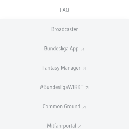
GEW.
GEW.
FAQ
ZWEIKÄMPFE
KOPFDUELLE
0
0
Broadcaster
Begangene Fouls
0
Bundesliga App
Gelbe Karten
0
Einsätze
0
Fantasy Manager
Sprints
0
#BundesligaWIRKT
Intensive Läufe
0
Common Ground
Laufdistanz (km)
0
Speed (km/h)
0
Mitfahrportal