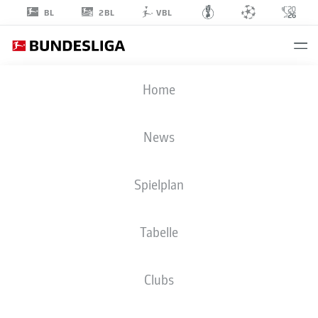
2BL
BL
VBL
REINIER
Home
20
News
Spielplan
MITTELFELD
Tabelle
BORUSSIA DORTMUND
STATISTIK SAISON 2022/2023
TORE
Clubs