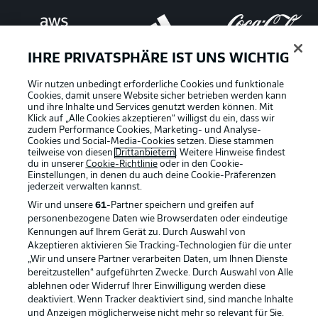
IHRE PRIVATSPHÄRE IST UNS WICHTIG
Wir nutzen unbedingt erforderliche Cookies und funktionale
Cookies, damit unsere Website sicher betrieben werden kann
und ihre Inhalte und Services genutzt werden können. Mit
Klick auf „Alle Cookies akzeptieren“ willigst du ein, dass wir
zudem Performance Cookies, Marketing- und Analyse-
Cookies und Social-Media-Cookies setzen. Diese stammen
teilweise von diesen
Drittanbietern
. Weitere Hinweise findest
du in unserer
Cookie-Richtlinie
oder in den Cookie-
Einstellungen, in denen du auch deine Cookie-Präferenzen
jederzeit
verwalten kannst.
Wir und unsere
61
-Partner speichern und greifen auf
personenbezogene Daten wie Browserdaten oder eindeutige
Kennungen auf Ihrem Gerät zu. Durch Auswahl von
Rechtliche Hinweise
Voreinstellungen verwalten
Akzeptieren aktivieren Sie Tracking-Technologien für die unter
„Wir und unsere Partner verarbeiten Daten, um Ihnen Dienste
Datenschutz
Nutzungsbedingungen
bereitzustellen“ aufgeführten Zwecke. Durch Auswahl von Alle
ablehnen oder Widerruf Ihrer Einwilligung werden diese
Broadcaster
Kontakt
deaktiviert. Wenn Tracker deaktiviert sind, sind manche Inhalte
Jobs
Impressum
und Anzeigen möglicherweise nicht mehr so relevant für Sie.