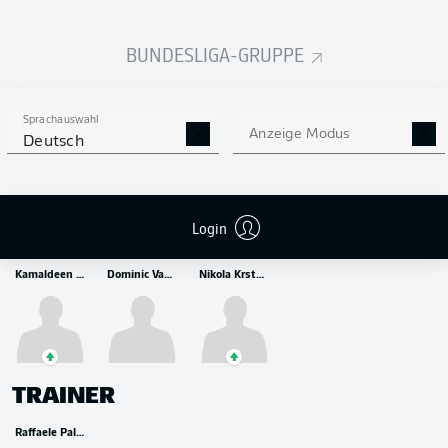
BUNDESLIGA-GRUPPE
MITTELFELD
Yunus Musah
Éderson
Raoul Bellanova
Sprachauswahl
Anzeige Modus
Deutsch
Login
ANGRIFF
Kamaldeen Sulemana
Dominic Vavassori
Nikola Krstovic
TRAINER
Raffaele Palladino