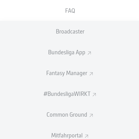
FAQ
Marco Carnesecchi
Broadcaster
BANK
Bundesliga App
TORHÜTER
Fantasy Manager
Francesco Rossi
Marco Sportiello
#BundesligaWIRKT
VERTEIDIGUNG
Common Ground
Odilon Kossounou
Mitchel Bakker
Berat Djimsiti
Honest Ahanor
Mitfahrportal