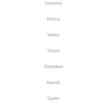
Liveticker
STARTELF
ATALANTA BERGAMO
History
Gianluca Scamacca
Videos
Tickets
Nicola Zalewski
Lazar Samardžić
Statistiken
Lorenzo Bernasconi
Mario Pašalić
Marten de Roon
Davide Zappacosta
Awards
Sead Kolašinac
Isak Hien
Giorgio Scalvini
Spieler