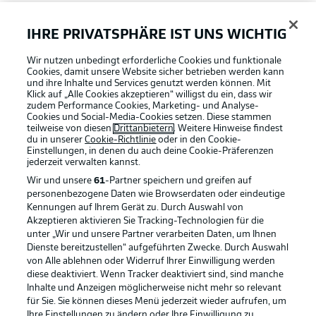
FAQ
IHRE PRIVATSPHÄRE IST UNS WICHTIG
Wir nutzen unbedingt erforderliche Cookies und funktionale
Broadcaster
Cookies, damit unsere Website sicher betrieben werden kann
und ihre Inhalte und Services genutzt werden können. Mit
Klick auf „Alle Cookies akzeptieren“ willigst du ein, dass wir
zudem Performance Cookies, Marketing- und Analyse-
Bundesliga App
Cookies und Social-Media-Cookies setzen. Diese stammen
teilweise von diesen
Drittanbietern
. Weitere Hinweise findest
du in unserer
Cookie-Richtlinie
oder in den Cookie-
Einstellungen, in denen du auch deine Cookie-Präferenzen
Fantasy Manager
jederzeit
verwalten kannst.
Wir und unsere
61
-Partner speichern und greifen auf
personenbezogene Daten wie Browserdaten oder eindeutige
#BundesligaWIRKT
Kennungen auf Ihrem Gerät zu. Durch Auswahl von
Akzeptieren aktivieren Sie Tracking-Technologien für die
Football as it's meant to be
unter „Wir und unsere Partner verarbeiten Daten, um Ihnen
Dienste bereitzustellen“ aufgeführten Zwecke. Durch Auswahl
Common Ground
von Alle ablehnen oder Widerruf Ihrer Einwilligung werden
diese deaktiviert. Wenn Tracker deaktiviert sind, sind manche
Inhalte und Anzeigen möglicherweise nicht mehr so relevant
BUNDESLIGA APP
für Sie. Sie können dieses Menü jederzeit wieder aufrufen, um
Mitfahrportal
Ihre Einstellungen zu ändern oder Ihre Einwilligung zu