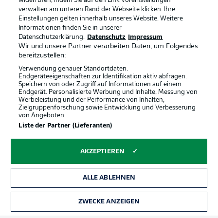
widerrufen, indem Sie auf den Link Voreinstellungen
verwalten am unteren Rand der Webseite klicken. Ihre
Einstellungen gelten innerhalb unseres Website. Weitere
Informationen finden Sie in unserer
Datenschutzerklärung.
Datenschutz
Impressum
Wir und unsere Partner verarbeiten Daten, um Folgendes
bereitzustellen:
Verwendung genauer Standortdaten.
Endgeräteeigenschaften zur Identifikation aktiv abfragen.
Speichern von oder Zugriff auf Informationen auf einem
Endgerät. Personalisierte Werbung und Inhalte, Messung von
Werbeleistung und der Performance von Inhalten,
Zielgruppenforschung sowie Entwicklung und Verbesserung
von Angeboten.
Rechtliche Hinweise
Voreinstellungen verwalten
Liste der Partner (Lieferanten)
Datenschutz
Nutzungsbedingungen
AKZEPTIEREN
Broadcaster
Kontakt
Jobs
Impressum
ALLE ABLEHNEN
Partner
Spieler
Liveticker
AGB
ZWECKE ANZEIGEN
TICKETS