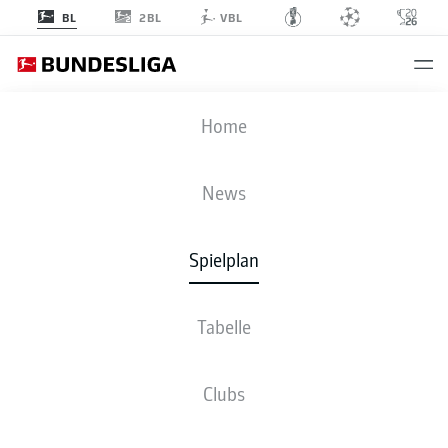
2BL
BL
VBL
M05
-
BVB
Home
News
Spielplan
LIVE
NEWS
AUFSTELLUNGEN
STATISTIKEN
TABELLE
Tabelle
Clubs
Fr., 07.05.2027 - So., 09.05.2027
Dieser Spieltag ist noch nicht fix terminiert.