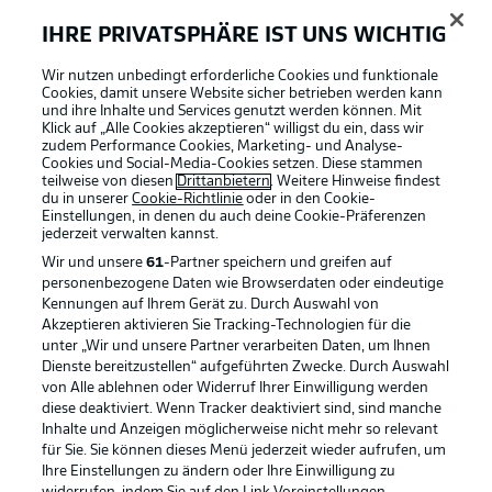
IHRE PRIVATSPHÄRE IST UNS WICHTIG
BUNDESLIGA-GRUPPE
Wir nutzen unbedingt erforderliche Cookies und funktionale
Cookies, damit unsere Website sicher betrieben werden kann
und ihre Inhalte und Services genutzt werden können. Mit
Klick auf „Alle Cookies akzeptieren“ willigst du ein, dass wir
Sprachauswahl
Football as it's meant to be
zudem Performance Cookies, Marketing- und Analyse-
Anzeige Modus
Deutsch
Cookies und Social-Media-Cookies setzen. Diese stammen
teilweise von diesen
Drittanbietern
. Weitere Hinweise findest
du in unserer
Cookie-Richtlinie
oder in den Cookie-
Einstellungen, in denen du auch deine Cookie-Präferenzen
jederzeit
verwalten kannst.
Login
BUNDESLIGA APP
Wir und unsere
61
-Partner speichern und greifen auf
personenbezogene Daten wie Browserdaten oder eindeutige
Kennungen auf Ihrem Gerät zu. Durch Auswahl von
Akzeptieren aktivieren Sie Tracking-Technologien für die
unter „Wir und unsere Partner verarbeiten Daten, um Ihnen
Dienste bereitzustellen“ aufgeführten Zwecke. Durch Auswahl
Offizielle Partner
von Alle ablehnen oder Widerruf Ihrer Einwilligung werden
diese deaktiviert. Wenn Tracker deaktiviert sind, sind manche
Inhalte und Anzeigen möglicherweise nicht mehr so relevant
für Sie. Sie können dieses Menü jederzeit wieder aufrufen, um
Ihre Einstellungen zu ändern oder Ihre Einwilligung zu