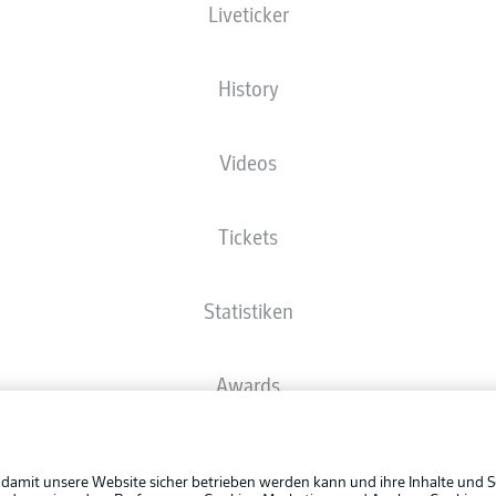
Liveticker
Die Startaufstellung wird 60 Minuten vor Anpfiff veröffentlicht.
History
Videos
Tickets
Statistiken
Awards
Rechtli
Spieler
Datensc
 damit unsere Website sicher betrieben werden kann und ihre Inhalte und S
BUNDESLIGA APP