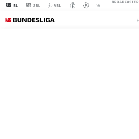
BROADCASTER
2BL
BL
VBL
BOR
SPIELTAG 31
LI