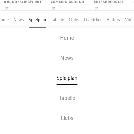
#BUNDESLIGAWIRKT
COMMON GROUND
MITFAHRPORTAL
Home
News
Spielplan
Tabelle
Clubs
Liveticker
History
Vide
USSIA DORTMUND
-
RB LEIPZIG
Home
News
Spielplan
VE
NEWS
AUFSTELLUNGEN
STATISTIKEN
TABE
Tabelle
Clubs
Bleib am Ball