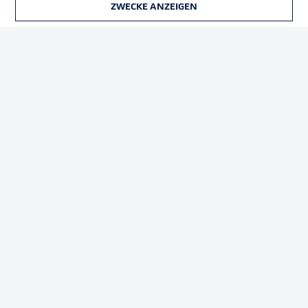
ZWECKE ANZEIGEN
TICKETS
Rechtliche Hinweise
Voreinstellungen verwalten
Datenschutz
Nutzungsbedingungen
Broadcaster
Kontakt
Jobs
Impressum
Partner
Spieler
Liveticker
AGB
© 2026 Bundesliga-Gruppe GmbH
Sprachauswahl
Deutsch