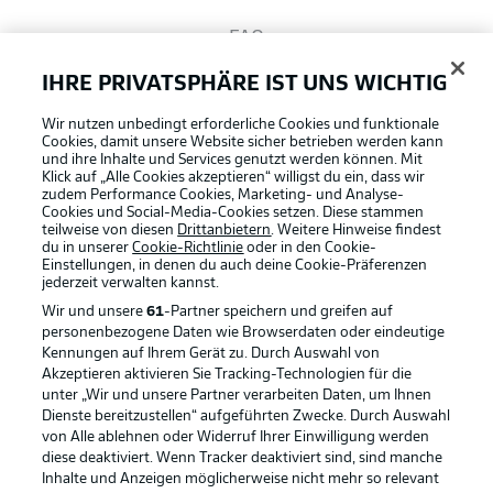
FAQ
IHRE PRIVATSPHÄRE IST UNS WICHTIG
Broadcaster
Wir nutzen unbedingt erforderliche Cookies und funktionale
Cookies, damit unsere Website sicher betrieben werden kann
und ihre Inhalte und Services genutzt werden können. Mit
Bundesliga App
Klick auf „Alle Cookies akzeptieren“ willigst du ein, dass wir
zudem Performance Cookies, Marketing- und Analyse-
Cookies und Social-Media-Cookies setzen. Diese stammen
teilweise von diesen
Drittanbietern
. Weitere Hinweise findest
du in unserer
Cookie-Richtlinie
oder in den Cookie-
Fantasy Manager
Einstellungen, in denen du auch deine Cookie-Präferenzen
jederzeit
verwalten kannst.
Wir und unsere
61
-Partner speichern und greifen auf
#BundesligaWIRKT
personenbezogene Daten wie Browserdaten oder eindeutige
Kennungen auf Ihrem Gerät zu. Durch Auswahl von
Akzeptieren aktivieren Sie Tracking-Technologien für die
Football as it's meant to be
unter „Wir und unsere Partner verarbeiten Daten, um Ihnen
Common Ground
Dienste bereitzustellen“ aufgeführten Zwecke. Durch Auswahl
von Alle ablehnen oder Widerruf Ihrer Einwilligung werden
diese deaktiviert. Wenn Tracker deaktiviert sind, sind manche
Mitfahrportal
Inhalte und Anzeigen möglicherweise nicht mehr so relevant
BUNDESLIGA APP