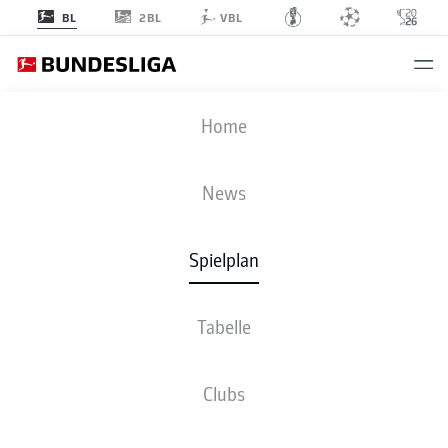
2BL
BL
VBL
FCA
-
BVB
Home
News
Spielplan
LIVE
NEWS
AUFSTELLUNGEN
STATISTIKEN
TABELLE
Tabelle
Clubs
Bleib am Ball