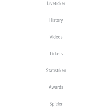
Liveticker
Die Startaufstellung wird 60 Minuten vor
Anpfiff veröffentlicht.
History
Videos
Tickets
Statistiken
Awards
Spieler