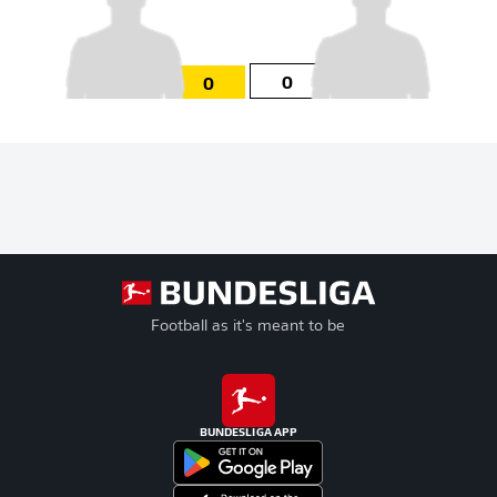
0
0
Football as it's meant to be
BUNDESLIGA APP