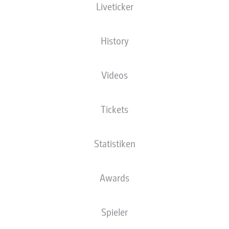
Liveticker
XGOALS
History
Videos
Tickets
Statistiken
Goals
Awards
PÄSSE
Spieler
0
0
Passquote
0 %
0 %