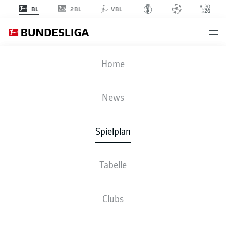
2BL
BL
VBL
BVB
-
VFB
Home
News
Spielplan
LIVE
NEWS
AUFSTELLUNGEN
STATISTIKEN
TABELLE
Tabelle
Clubs