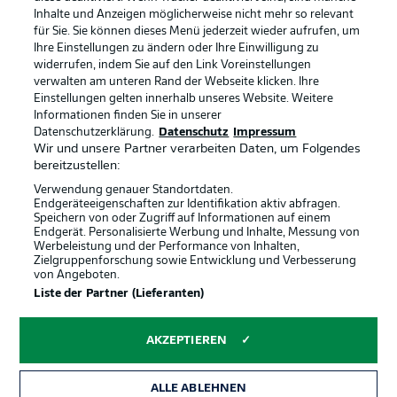
Inhalte und Anzeigen möglicherweise nicht mehr so relevant
Broadcaster
Kontakt
für Sie. Sie können dieses Menü jederzeit wieder aufrufen, um
Ihre Einstellungen zu ändern oder Ihre Einwilligung zu
Jobs
Impressum
widerrufen, indem Sie auf den Link Voreinstellungen
verwalten am unteren Rand der Webseite klicken. Ihre
Partner
Spieler
Einstellungen gelten innerhalb unseres Website. Weitere
Liveticker
AGB
Informationen finden Sie in unserer
Datenschutzerklärung.
Datenschutz
Impressum
Wir und unsere Partner verarbeiten Daten, um Folgendes
bereitzustellen:
Verwendung genauer Standortdaten.
Endgeräteeigenschaften zur Identifikation aktiv abfragen.
Speichern von oder Zugriff auf Informationen auf einem
Endgerät. Personalisierte Werbung und Inhalte, Messung von
Werbeleistung und der Performance von Inhalten,
Zielgruppenforschung sowie Entwicklung und Verbesserung
von Angeboten.
© 2026 Bundesliga-Gruppe GmbH
Liste der Partner (Lieferanten)
Sprachauswahl
AKZEPTIEREN
Deutsch
ALLE ABLEHNEN