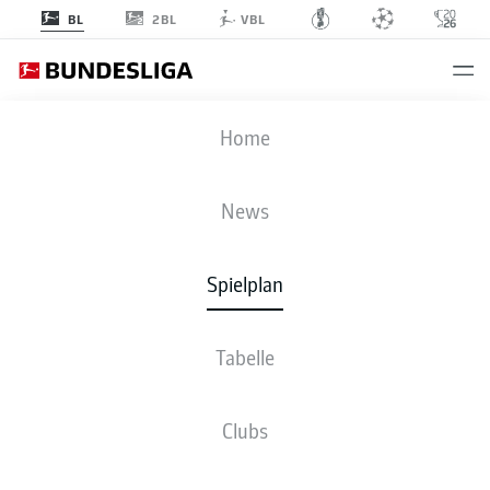
2BL
BL
VBL
RBL
-
BVB
Home
News
Spielplan
LIVE
NEWS
AUFSTELLUNGEN
STATISTIKEN
TABELLE
Tabelle
Clubs
Bleib am Ball