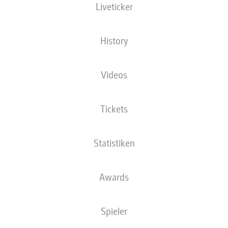
Liveticker
Die Startaufstellung wird 60 Minuten vor
Anpfiff veröffentlicht.
History
Videos
Tickets
Statistiken
Awards
Spieler