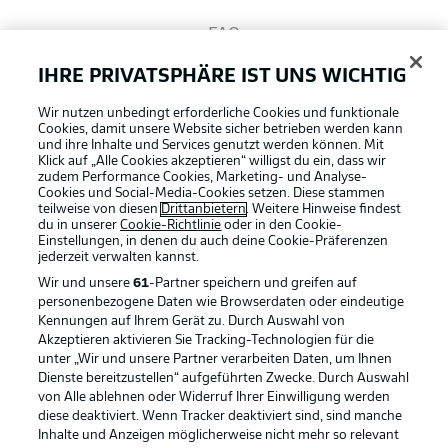
FAQ
IHRE PRIVATSPHÄRE IST UNS WICHTIG
Broadcaster
Wir nutzen unbedingt erforderliche Cookies und funktionale
Cookies, damit unsere Website sicher betrieben werden kann
und ihre Inhalte und Services genutzt werden können. Mit
Bundesliga App
Klick auf „Alle Cookies akzeptieren“ willigst du ein, dass wir
zudem Performance Cookies, Marketing- und Analyse-
Cookies und Social-Media-Cookies setzen. Diese stammen
teilweise von diesen
Drittanbietern
. Weitere Hinweise findest
du in unserer
Cookie-Richtlinie
oder in den Cookie-
Fantasy Manager
Einstellungen, in denen du auch deine Cookie-Präferenzen
jederzeit
verwalten kannst.
Wir und unsere
61
-Partner speichern und greifen auf
#BundesligaWIRKT
personenbezogene Daten wie Browserdaten oder eindeutige
Kennungen auf Ihrem Gerät zu. Durch Auswahl von
Akzeptieren aktivieren Sie Tracking-Technologien für die
Football as it's meant to be
unter „Wir und unsere Partner verarbeiten Daten, um Ihnen
Common Ground
Dienste bereitzustellen“ aufgeführten Zwecke. Durch Auswahl
von Alle ablehnen oder Widerruf Ihrer Einwilligung werden
diese deaktiviert. Wenn Tracker deaktiviert sind, sind manche
Mitfahrportal
Inhalte und Anzeigen möglicherweise nicht mehr so relevant
BUNDESLIGA APP