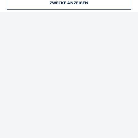
ZWECKE ANZEIGEN
TICKETS
Rechtliche Hinweise
Voreinstellungen verwalten
Datenschutz
Nutzungsbedingungen
Broadcaster
Kontakt
Jobs
Impressum
Partner
Spieler
Liveticker
AGB
© 2026 Bundesliga-Gruppe GmbH
Sprachauswahl
Deutsch