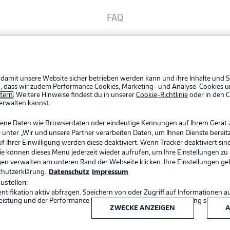
FAQ
Rechtli
Datensc
Broadcaster
BUNDESLIGA APP
Broadca
Jobs
 damit unsere Website sicher betrieben werden kann und ihre Inhalte und S
Bundesliga App
ein, dass wir zudem Performance Cookies, Marketing- und Analyse-Cookies u
Partner
etern
. Weitere Hinweise findest du in unserer
Cookie-Richtlinie
oder in den 
erwalten kannst.
Livetick
Fantasy Manager
gene Daten wie Browserdaten oder eindeutige Kennungen auf Ihrem Gerät 
 unter „Wir und unsere Partner verarbeiten Daten, um Ihnen Dienste bereitz
Ihrer Einwilligung werden diese deaktiviert. Wenn Tracker deaktiviert sin
#BundesligaWIRKT
Sie können dieses Menü jederzeit wieder aufrufen, um Ihre Einstellungen zu
ngen verwalten am unteren Rand der Webseite klicken. Ihre Einstellungen ge
chutzerklärung.
Datenschutz
Impressum
ustellen:
Common Ground
ifikation aktiv abfragen. Speichern von oder Zugriff auf Informationen a
eistung und der Performance von Inhalten, Zielgruppenforschung sowie E
ZWECKE ANZEIGEN
A
Sprachauswahl
Mitfahrportal
Deutsch