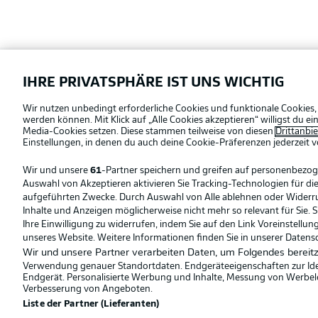
Football as it's meant to be
IHRE PRIVATSPHÄRE IST UNS WICHTIG
Offizielle Partner
Wir nutzen unbedingt erforderliche Cookies und funktionale Cookies,
werden können. Mit Klick auf „Alle Cookies akzeptieren“ willigst du 
Media-Cookies setzen. Diese stammen teilweise von diesen
Drittanbi
Einstellungen, in denen du auch deine Cookie-Präferenzen jederzeit
v
Wir und unsere
61
-Partner speichern und greifen auf personenbezo
Auswahl von Akzeptieren aktivieren Sie Tracking-Technologien für die
aufgeführten Zwecke. Durch Auswahl von Alle ablehnen oder Widerruf 
Inhalte und Anzeigen möglicherweise nicht mehr so relevant für Sie. 
Ihre Einwilligung zu widerrufen, indem Sie auf den Link Voreinstellu
unseres Website. Weitere Informationen finden Sie in unserer Datens
Wir und unsere Partner verarbeiten Daten, um Folgendes bereitz
Verwendung genauer Standortdaten. Endgeräteeigenschaften zur Ident
Endgerät. Personalisierte Werbung und Inhalte, Messung von Werbel
Verbesserung von Angeboten.
Liste der Partner (Lieferanten)
© 2026 Bundesliga-Gruppe GmbH