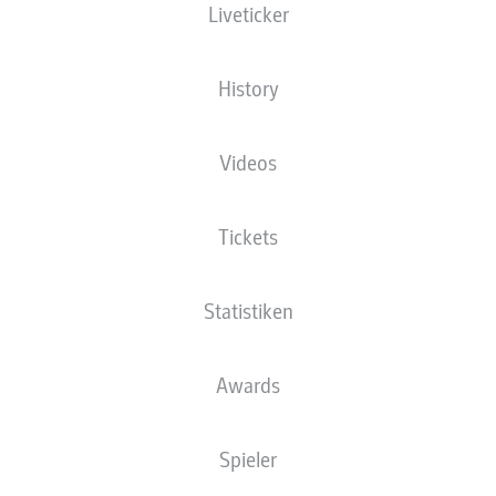
Liveticker
History
KLARHEIT FÜRS UNION-
Videos
SPIEL
Polanski äußerst sich zu seiner Zukunft in
Tickets
Gladbach.
M
Statistiken
06.10.2025
0
Awards
Spieler