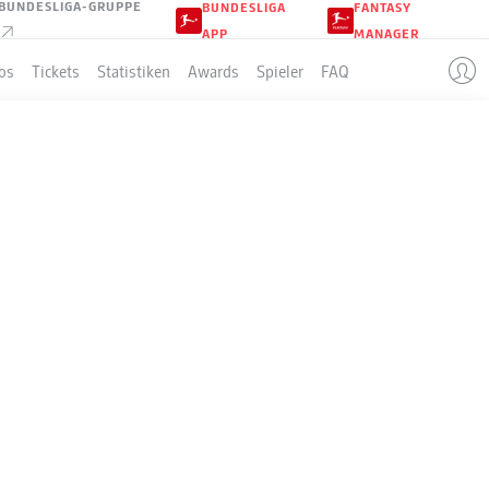
BUNDESLIGA-GRUPPE
BUNDESLIGA
FANTASY
APP
MANAGER
os
Tickets
Statistiken
Awards
Spieler
FAQ
BURG
LLE