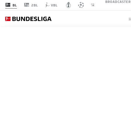
BROADCASTER
2BL
BL
VBL
SPIELTAG 6
LI