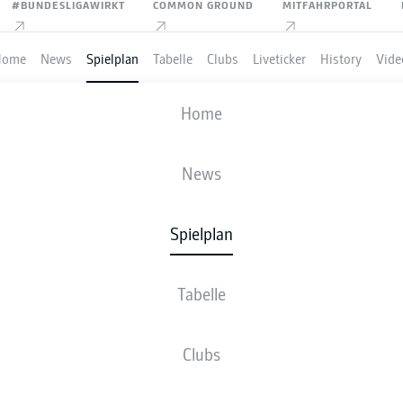
#BUNDESLIGAWIRKT
COMMON GROUND
MITFAHRPORTAL
Home
News
Spielplan
Tabelle
Clubs
Liveticker
History
Vide
M'GLADBACH
-
SPORT-CLUB FREI
Home
BMG
SCF
0
0
News
Spielplan
VE
NEWS
AUFSTELLUNGEN
STATISTIKEN
TABE
Tabelle
Clubs