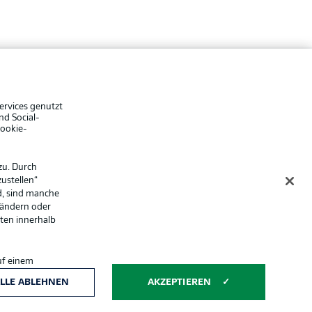
che Hinweise
Voreinstellungen verwalten
hutz
Nutzungsbedingungen
ster
Kontakt
Impressum
ervices genutzt
nd Social-
Spieler
Cookie-
er
AGB
zu. Durch
ustellen“
d, sind manche
 ändern oder
lten innerhalb
uf einem
ntwicklung und
LLE ABLEHNEN
AKZEPTIEREN
Anzeige Modus