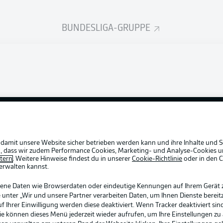
BUNDESLIGA-GRUPPE
Rechtli
Datensc
BUNDESLIGA APP
Broadca
Login
Jobs
Partner
 damit unsere Website sicher betrieben werden kann und ihre Inhalte und S
ein, dass wir zudem Performance Cookies, Marketing- und Analyse-Cookies u
Livetick
etern
. Weitere Hinweise findest du in unserer
Cookie-Richtlinie
oder in den 
erwalten kannst.
gene Daten wie Browserdaten oder eindeutige Kennungen auf Ihrem Gerät 
 unter „Wir und unsere Partner verarbeiten Daten, um Ihnen Dienste bereitz
Ihrer Einwilligung werden diese deaktiviert. Wenn Tracker deaktiviert sin
Sie können dieses Menü jederzeit wieder aufrufen, um Ihre Einstellungen zu