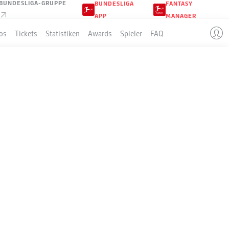
BUNDESLIGA-GRUPPE
BUNDESLIGA
FANTASY
APP
MANAGER
os
Tickets
Statistiken
Awards
Spieler
FAQ
MUND
LLE
Sp
S-U-N
T
+/-
Pkt
34
25-7-2
99:32
+67
82
34
19-12-3
72:43
+29
69