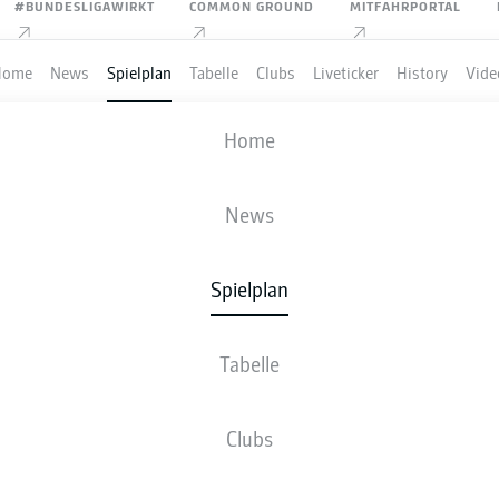
#BUNDESLIGAWIRKT
COMMON GROUND
MITFAHRPORTAL
Home
News
Spielplan
Tabelle
Clubs
Liveticker
History
Vide
. FC UNION BERLIN
-
BORUSSIA DORT
Home
FCU
BVB
2
1
News
Spielplan
VE
NEWS
AUFSTELLUNGEN
STATISTIKEN
TABE
Tabelle
Clubs