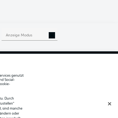
Anzeige Modus
che Hinweise
Voreinstellungen verwalten
hutz
Nutzungsbedingungen
ster
Kontakt
Impressum
Spieler
ervices genutzt
nd Social-
er
AGB
Cookie-
zu. Durch
ustellen“
d, sind manche
 ändern oder