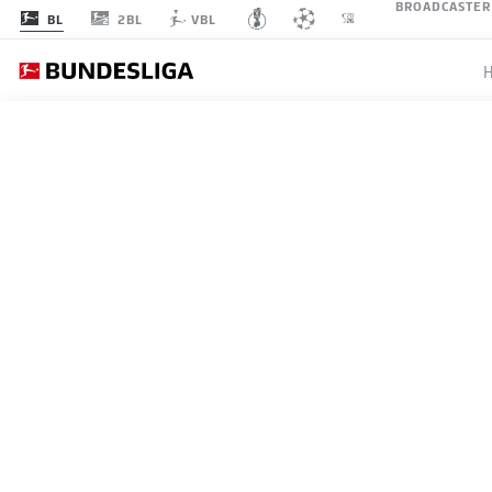
BROADCASTER
2BL
BL
VBL
1
SPIELTAG 6
LI
1
FCB
Bayern
FC Bayern München
2
B04
Leverkusen
Bayer 04 Leverkusen