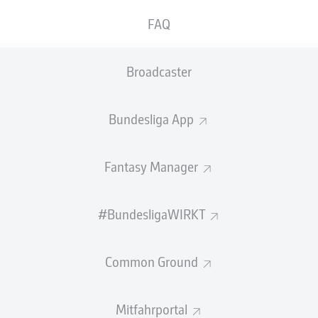
FAQ
Broadcaster
Bundesliga App
Fantasy Manager
#BundesligaWIRKT
Sp
Spiele
Das S
Spiel
S-U-N
Siege-Unentschieden-Niederlagen
vom 0
T
Tore
Common Ground
Gewi
+/-
Tordifferenz
Pkt
Punkte
Mitfahrportal