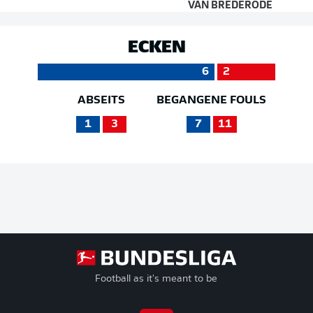
VAN BREDERODE
ECKEN
6
2
ABSEITS
BEGANGENE FOULS
1
3
7
11
Football as it's meant to be