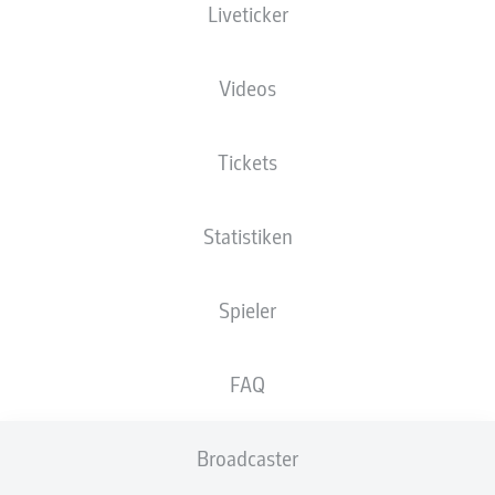
Liveticker
XGOALS
Videos
2.93
Tickets
Statistiken
1
1
0.83
Spieler
Goals
FAQ
PÄSSE
Broadcaster
489
357
Passquote
86 %
78 %