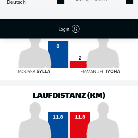
Anzeige Modus
Deutsch
10
3
auf das Tor
auf das Tor
Login
8
2
MOUSSA
SYLLA
EMMANUEL
IYOHA
LAUFDISTANZ (KM)
11.8
11.8