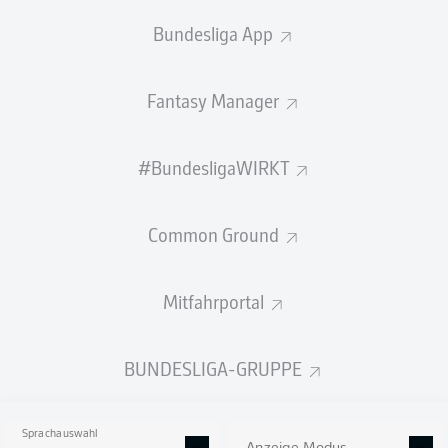
Bundesliga App
PASS-EFFIZIENZ
Fantasy Manager
3,8
3,4
PAUL
SEGUIN
MYRON
VAN
BREDERODE
#BundesligaWIRKT
3,4
3,4
MARCIN
KAMIŃSKI
FLORIAN
Common Ground
KASTENMEIER
3,0
0,9
Mitfahrportal
RON
SCHALLENBERG
ANDRÉ
HOFFMANN
BUNDESLIGA-GRUPPE
SCHÜSSE
7
4
neben das Tor
neben das Tor
Sprachauswahl