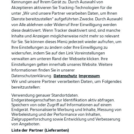
Kennungen auf Ihrem Gerät zu. Durch Auswahl von
Akzeptieren aktivieren Sie Tracking-Technologien für die
unter „Wir und unsere Partner verarbeiten Daten, um Ihnen
Dienste bereitzustellen“ aufgeführten Zwecke. Durch Auswahl
Rechtliche Hinweise
Voreinstellungen verwalten
von Alle ablehnen oder Widerruf Ihrer Einwilligung werden
diese deaktiviert. Wenn Tracker deaktiviert sind, sind manche
Datenschutz
Nutzungsbedingungen
Inhalte und Anzeigen möglicherweise nicht mehr so relevant
Kontakt
Jobs
für Sie. Sie können dieses Menü jederzeit wieder aufrufen, um
Ihre Einstellungen zu ändern oder Ihre Einwilligung zu
Impressum
Partner
widerrufen, indem Sie auf den Link Voreinstellungen
verwalten am unteren Rand der Webseite klicken. Ihre
Spieler
Liveticker
Einstellungen gelten innerhalb unseres Website. Weitere
AGB
Informationen finden Sie in unserer
Datenschutzerklärung.
Datenschutz
Impressum
Wir und unsere Partner verarbeiten Daten, um Folgendes
bereitzustellen:
Verwendung genauer Standortdaten.
Endgeräteeigenschaften zur Identifikation aktiv abfragen.
Speichern von oder Zugriff auf Informationen auf einem
Endgerät. Personalisierte Werbung und Inhalte, Messung von
Werbeleistung und der Performance von Inhalten,
Zielgruppenforschung sowie Entwicklung und Verbesserung
von Angeboten.
© 2026 Bundesliga-Gruppe GmbH
Liste der Partner (Lieferanten)