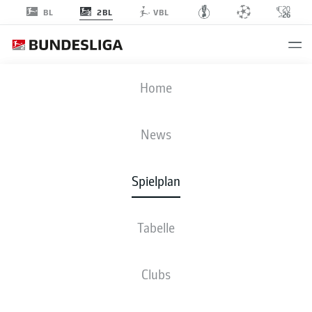
2BL
BL
VBL
S04
-
F95
Home
S04
F95
1
1
News
Spielplan
LIVE
NEWS
AUFSTELLUNGEN
STATISTIKEN
TABELLE
Tabelle
Clubs