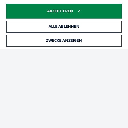
Impressum
Partner
Spieler
Liveticker
AKZEPTIEREN
AGB
ALLE ABLEHNEN
ZWECKE ANZEIGEN
© 2026 Bundesliga-Gruppe GmbH
Sprachauswahl
Deutsch
Anzeige Modus