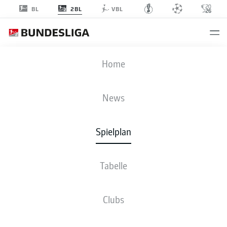
2BL
BL
VBL
S04
-
F95
Home
S04
F95
1
1
News
Spielplan
LIVE
NEWS
AUFSTELLUNGEN
STATISTIKEN
TABELLE
Tabelle
Sp
S-U-N
T
+/-
Pkt
Clubs